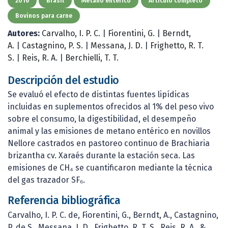
2016
Brasil
Metano entérico
Artículo completo
Bovinos para carne
Autores:
Carvalho, I. P. C.
|
Fiorentini, G.
|
Berndt,
A.
|
Castagnino, P. S.
|
Messana, J. D.
|
Frighetto, R. T.
S.
|
Reis, R. A.
|
Berchielli, T. T.
Descripción del estudio
Se evaluó el efecto de distintas fuentes lipídicas
incluidas en suplementos ofrecidos al 1% del peso vivo
sobre el consumo, la digestibilidad, el desempeño
animal y las emisiones de metano entérico en novillos
Nellore castrados en pastoreo continuo de Brachiaria
brizantha cv. Xaraés durante la estación seca. Las
emisiones de CH₄ se cuantificaron mediante la técnica
del gas trazador SF₆.
Referencia bibliográfica
Carvalho, I. P. C. de, Fiorentini, G., Berndt, A., Castagnino,
P. de S., Messana, J. D., Frighetto, R. T. S., Reis, R. A., &