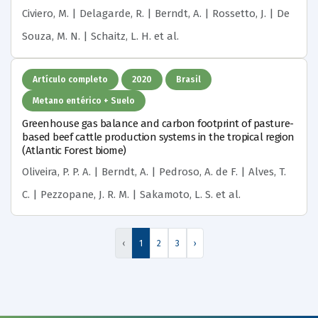
Civiero, M. | Delagarde, R. | Berndt, A. | Rossetto, J. | De
Souza, M. N. | Schaitz, L. H.
et al.
Artículo completo
2020
Brasil
Metano entérico + Suelo
Greenhouse gas balance and carbon footprint of pasture-
based beef cattle production systems in the tropical region
(Atlantic Forest biome)
Oliveira, P. P. A. | Berndt, A. | Pedroso, A. de F. | Alves, T.
C. | Pezzopane, J. R. M. | Sakamoto, L. S.
et al.
‹
1
2
3
›