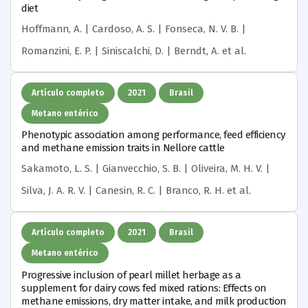
diet
Hoffmann, A. | Cardoso, A. S. | Fonseca, N. V. B. |
Romanzini, E. P. | Siniscalchi, D. | Berndt, A.
et al.
Artículo completo
2021
Brasil
Metano entérico
Phenotypic association among performance, feed efficiency
and methane emission traits in Nellore cattle
Sakamoto, L. S. | Gianvecchio, S. B. | Oliveira, M. H. V. |
Silva, J. A. R. V. | Canesin, R. C. | Branco, R. H.
et al.
Artículo completo
2021
Brasil
Metano entérico
Progressive inclusion of pearl millet herbage as a
supplement for dairy cows fed mixed rations: Effects on
methane emissions, dry matter intake, and milk production