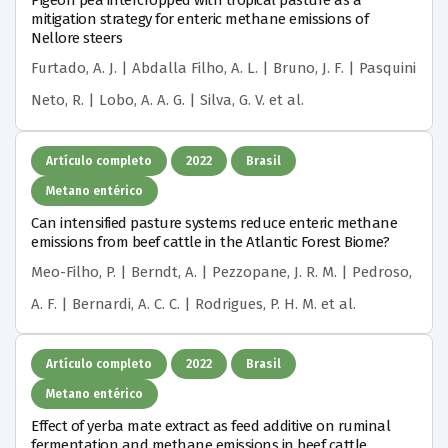
Pigeon pea intercropped with tropical pasture as a
mitigation strategy for enteric methane emissions of
Nellore steers
Furtado, A. J. | Abdalla Filho, A. L. | Bruno, J. F. | Pasquini
Neto, R. | Lobo, A. A. G. | Silva, G. V.
et al.
Artículo completo
2022
Brasil
Metano entérico
Can intensified pasture systems reduce enteric methane
emissions from beef cattle in the Atlantic Forest Biome?
Meo-Filho, P. | Berndt, A. | Pezzopane, J. R. M. | Pedroso,
A. F. | Bernardi, A. C. C. | Rodrigues, P. H. M.
et al.
Artículo completo
2022
Brasil
Metano entérico
Effect of yerba mate extract as feed additive on ruminal
fermentation and methane emissions in beef cattle