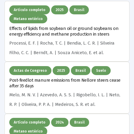
Artículo completo
2025
Brasil
Metano entérico
Effects of lipids from soybean oil or ground soybeans on
energy efficiency and methane production in steers
Processi, E. F. | Rocha, T. C. | Bendia, L. C. R. | Silveira
Filho, C. C. | Berndt, A. | Souza Aniceto, E.
et al.
Actas de Congreso
2025
Brasil
Suelo
Post-feedlot manure emissions from Nellore steers cease
after 35 days
Melo, M. N. V. | Azevedo, A. S. S. | Rigobello, I. L. | Neto,
R. P. | Oliveira, P. P. A. | Medeiros, S. R.
et al.
Artículo completo
2024
Brasil
Metano entérico