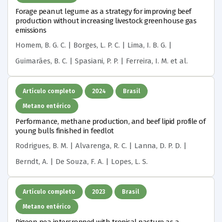
Forage peanut legume as a strategy for improving beef
production without increasing livestock greenhouse gas
emissions
Homem, B. G. C. | Borges, L. P. C. | Lima, I. B. G. |
Guimarães, B. C. | Spasiani, P. P. | Ferreira, I. M.
et al.
Artículo completo
2024
Brasil
Metano entérico
Performance, methane production, and beef lipid profile of
young bulls finished in feedlot
Rodrigues, B. M. | Alvarenga, R. C. | Lanna, D. P. D. |
Berndt, A. | De Souza, F. A. | Lopes, L. S.
Artículo completo
2023
Brasil
Metano entérico