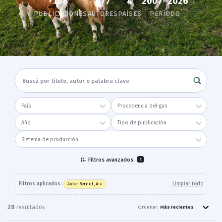
168
2007–2026
677
4
PUBLICACIONES
AUTORES
PAÍSES
PERÍODO
País
Procedencia del gas
Año
Tipo de publicación
Sistema de producción
Filtros avanzados
1
×
Filtros aplicados:
Limpiar todo
Berndt, A.
Autor
:
28
resultado
s
Ordenar:
Más recientes