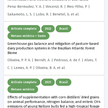
Pena-Bermudez, Y. A. | Vincenzi, R. | Meo-Filho, P. |
Sakamoto, L. S. | Lobo, R. | Benetel, G.
et al.
Artículo completo
2022
Brasil
Metano entérico + Suelo
Greenhouse gas balance and mitigation of pasture-based
dairy production systems in the Brazilian Atlantic Forest
Biome
Oliveira, P. P. A. | Berndt, A. | Pedroso, A. de F. | Alves, T.
C. | Lemes, A. P. | Oliveira, B. A.
et al.
Artículo completo
2021
Brasil
Metano entérico
Effects of supplementation with corn distillers’ dried grains
on animal performance, nitrogen balance, and enteric CH4
emissions of young Nellore bulls fed a high-tropical forage