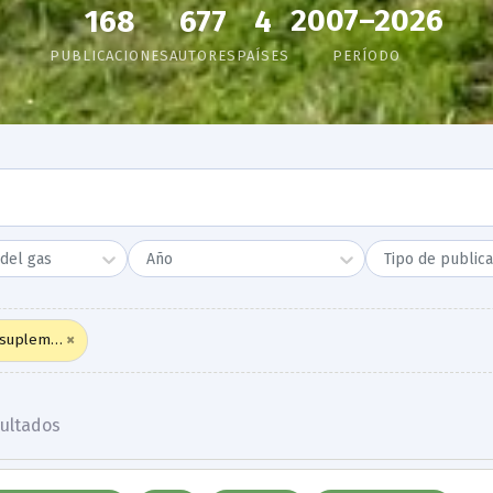
2007–2026
168
677
4
PUBLICACIONES
AUTORES
PAÍSES
PERÍODO
del gas
Año
Tipo de publica
×
 suplemento (forraje, grano, subproducto)
ultado
s