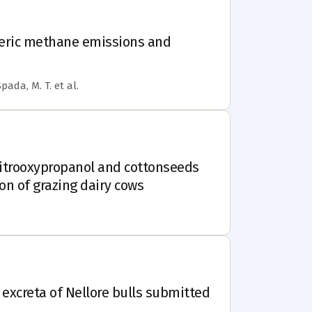
nteric methane emissions and
 Spada, M. T.
et al.
nitrooxypropanol and cottonseeds
on of grazing dairy cows
xcreta of Nellore bulls submitted