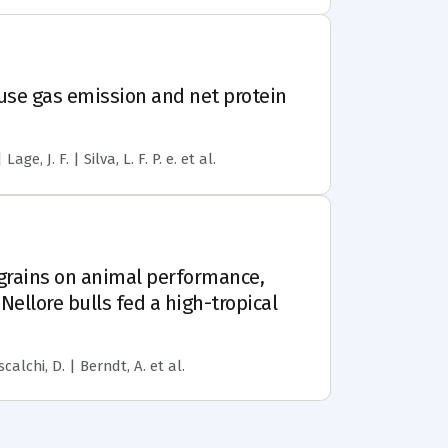
ouse gas emission and net protein
ge, J. F. | Silva, L. F. P. e.
et al.
d grains on animal performance,
ellore bulls fed a high-tropical
scalchi, D. | Berndt, A.
et al.