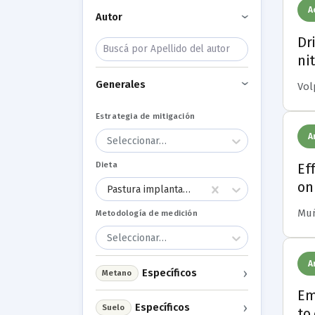
A
Autor
›
Dr
ni
Generales
Volp
›
Estrategia de mitigación
A
Seleccionar…
Dieta
Ef
on
Pastura implantada + suplemento (forraje, grano, subproducto)
Muñ
Metodología de medición
Seleccionar…
A
›
Específicos
Metano
Em
›
Específicos
Suelo
to