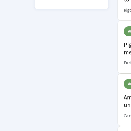
Rigo
A
Pi
me
Furt
A
Am
un
Carv