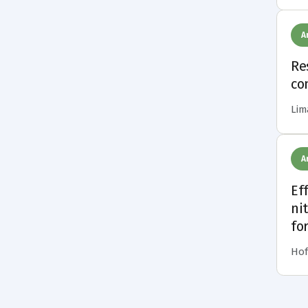
A
Re
co
Lima
A
Ef
ni
fo
Hof