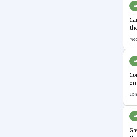
A
Ca
th
Meo-
A
Co
em
Lomb
A
Gr