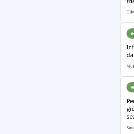
th
Oliv
A
In
da
Muñ
A
Pe
gr
se
Simi