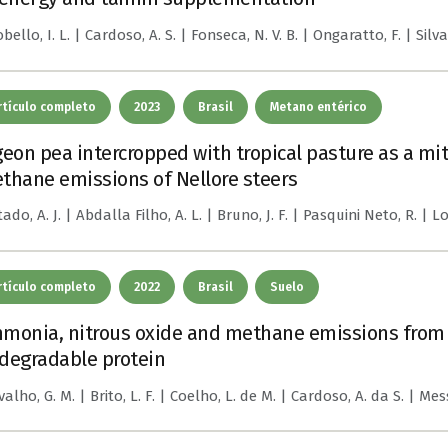
bello, I. L. | Cardoso, A. S. | Fonseca, N. V. B. | Ongaratto, F. | Silva,
rtículo completo
2023
Brasil
Metano entérico
geon pea intercropped with tropical pasture as a mit
thane emissions of Nellore steers
ado, A. J. | Abdalla Filho, A. L. | Bruno, J. F. | Pasquini Neto, R. | Lob
rtículo completo
2022
Brasil
Suelo
monia, nitrous oxide and methane emissions from e
degradable protein
alho, G. M. | Brito, L. F. | Coelho, L. de M. | Cardoso, A. da S. | Mess