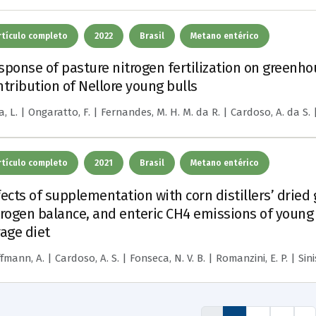
rtículo completo
2022
Brasil
Metano entérico
sponse of pasture nitrogen fertilization on greenh
ntribution of Nellore young bulls
, L. | Ongaratto, F. | Fernandes, M. H. M. da R. | Cardoso, A. da S. | La
rtículo completo
2021
Brasil
Metano entérico
fects of supplementation with corn distillers’ drie
trogen balance, and enteric CH4 emissions of young N
rage diet
fmann, A. | Cardoso, A. S. | Fonseca, N. V. B. | Romanzini, E. P. | Sini