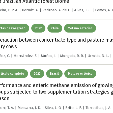
e Brazilian Atlantic Forest Biome
eira, P. P. A. | Berndt, A. | Pedroso, A. de F. | Alves, T. C. | Lemes, A. P.
ctas de Congreso
2022
Chile
Metano entérico
teraction between concentrate type and pasture ma
iry cows
oz, C. | Hernández, F. | Muñoz, I. | Munguia, R. R. | Urrutia, N. L. |
rtículo completo
2022
Brasil
Metano entérico
rformance and enteric methane emission of growing 
oups subjected to two supplementation strategies gra
ason
oni, T. A. | Messana, J. D. | Silva, L. G. | Brito, L. F. | Torrecihas, J. A