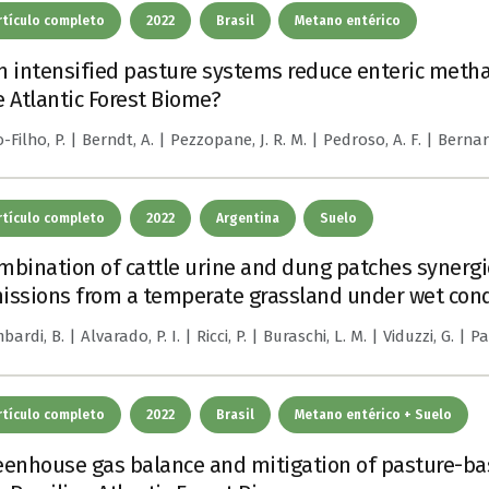
rtículo completo
2022
Brasil
Metano entérico
n intensified pasture systems reduce enteric metha
e Atlantic Forest Biome?
Filho, P. | Berndt, A. | Pezzopane, J. R. M. | Pedroso, A. F. | Bernardi
rtículo completo
2022
Argentina
Suelo
mbination of cattle urine and dung patches synergic
issions from a temperate grassland under wet cond
ardi, B. | Alvarado, P. I. | Ricci, P. | Buraschi, L. M. | Viduzzi, G. | P
rtículo completo
2022
Brasil
Metano entérico + Suelo
eenhouse gas balance and mitigation of pasture-ba