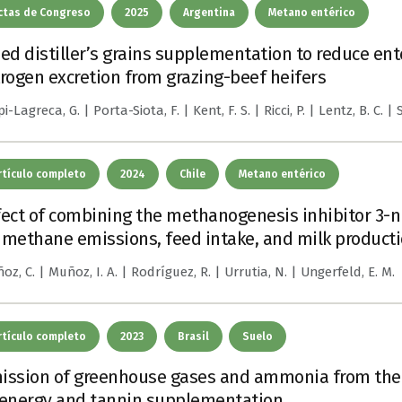
ctas de Congreso
2025
Argentina
Metano entérico
ied distiller’s grains supplementation to reduce e
trogen excretion from grazing-beef heifers
i-Lagreca, G. | Porta-Siota, F. | Kent, F. S. | Ricci, P. | Lentz, B. C. |
rtículo completo
2024
Chile
Metano entérico
fect of combining the methanogenesis inhibitor 3-
 methane emissions, feed intake, and milk producti
oz, C. | Muñoz, I. A. | Rodríguez, R. | Urrutia, N. | Ungerfeld, E. M.
rtículo completo
2023
Brasil
Suelo
ission of greenhouse gases and ammonia from the e
 energy and tannin supplementation