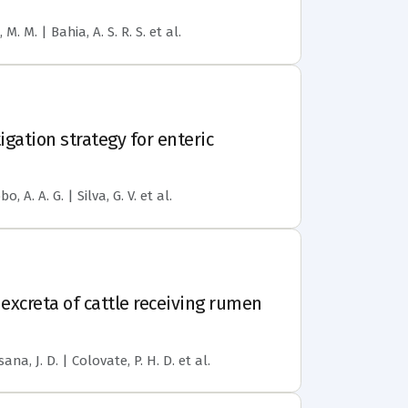
 M. M. | Bahia, A. S. R. S.
et al.
igation strategy for enteric
o, A. A. G. | Silva, G. V.
et al.
xcreta of cattle receiving rumen
ana, J. D. | Colovate, P. H. D.
et al.