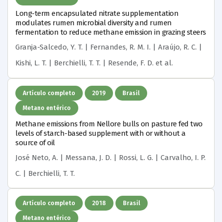
Long-term encapsulated nitrate supplementation
modulates rumen microbial diversity and rumen
fermentation to reduce methane emission in grazing steers
Granja-Salcedo, Y. T. | Fernandes, R. M. I. | Araújo, R. C. |
Kishi, L. T. | Berchielli, T. T. | Resende, F. D.
et al.
Artículo completo
2019
Brasil
Metano entérico
Methane emissions from Nellore bulls on pasture fed two
levels of starch-based supplement with or without a
source of oil
José Neto, A. | Messana, J. D. | Rossi, L. G. | Carvalho, I. P.
C. | Berchielli, T. T.
Artículo completo
2018
Brasil
Metano entérico