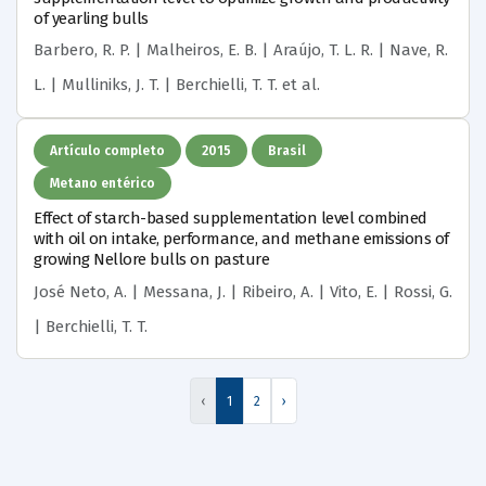
of yearling bulls
Barbero, R. P. | Malheiros, E. B. | Araújo, T. L. R. | Nave, R.
L. | Mulliniks, J. T. | Berchielli, T. T.
et al.
Artículo completo
2015
Brasil
Metano entérico
Effect of starch-based supplementation level combined
with oil on intake, performance, and methane emissions of
growing Nellore bulls on pasture
José Neto, A. | Messana, J. | Ribeiro, A. | Vito, E. | Rossi, G.
| Berchielli, T. T.
‹
1
2
›