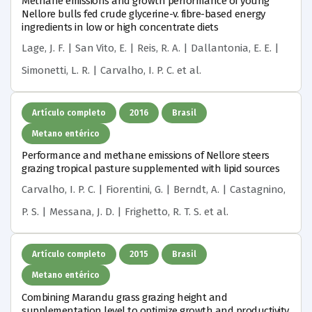
Methane emissions and growth performance of young
Nellore bulls fed crude glycerine-v. fibre-based energy
ingredients in low or high concentrate diets
Lage, J. F. | San Vito, E. | Reis, R. A. | Dallantonia, E. E. |
Simonetti, L. R. | Carvalho, I. P. C.
et al.
Artículo completo
2016
Brasil
Metano entérico
Performance and methane emissions of Nellore steers
grazing tropical pasture supplemented with lipid sources
Carvalho, I. P. C. | Fiorentini, G. | Berndt, A. | Castagnino,
P. S. | Messana, J. D. | Frighetto, R. T. S.
et al.
Artículo completo
2015
Brasil
Metano entérico
Combining Marandu grass grazing height and
supplementation level to optimize growth and productivity