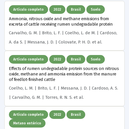
Artículo completo
2022
Brasil
Suelo
Ammonia, nitrous oxide and methane emissions from
excreta of cattle receiving rumen undegradable protein
Carvalho, G. M. | Brito, L. F. | Coelho, L. de M. | Cardoso,
A. da S. | Messana, J. D. | Colovate, P. H. D.
et al.
Artículo completo
2022
Brasil
Suelo
Effects of rumen undegradable protein sources on nitrous
oxide, methane and ammonia emission from the manure
of feedlot-finished cattle
Coelho, L. M. | Brito, L. F. | Messana, J. D. | Cardoso, A. S.
| Carvalho, G. M. | Torres, R. N. S.
et al.
Artículo completo
2022
Brasil
Metano entérico