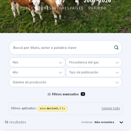
168
2007–2026
677
4
PUBLICACIONES
AUTORES
PAÍSES
PERÍODO
País
Procedencia del gas
Año
Tipo de publicación
Sistema de producción
Filtros avanzados
1
×
Filtros aplicados:
Limpiar todo
Berchielli, T. T.
Autor
:
16
resultado
s
Ordenar:
Más recientes