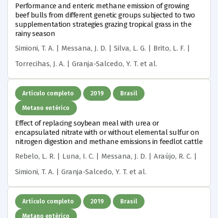
Performance and enteric methane emission of growing
beef bulls from different genetic groups subjected to two
supplementation strategies grazing tropical grass in the
rainy season
Simioni, T. A. | Messana, J. D. | Silva, L. G. | Brito, L. F. |
Torrecihas, J. A. | Granja-Salcedo, Y. T.
et al.
Artículo completo
2019
Brasil
Metano entérico
Effect of replacing soybean meal with urea or
encapsulated nitrate with or without elemental sulfur on
nitrogen digestion and methane emissions in feedlot cattle
Rebelo, L. R. | Luna, I. C. | Messana, J. D. | Araújo, R. C. |
Simioni, T. A. | Granja-Salcedo, Y. T.
et al.
Artículo completo
2019
Brasil
Metano entérico