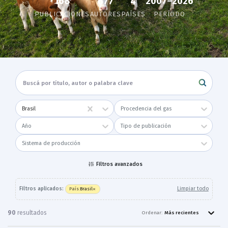
168
2007–2026
677
4
PUBLICACIONES
AUTORES
PAÍSES
PERÍODO
Brasil
Procedencia del gas
Año
Tipo de publicación
Sistema de producción
Filtros avanzados
×
Filtros aplicados:
Limpiar todo
Brasil
País
:
90
resultado
s
Ordenar:
Más recientes