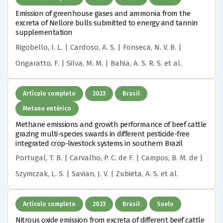
Emission of greenhouse gases and ammonia from the
excreta of Nellore bulls submitted to energy and tannin
supplementation
Rigobello, I. L. | Cardoso, A. S. | Fonseca, N. V. B. |
Ongaratto, F. | Silva, M. M. | Bahia, A. S. R. S.
et al.
Artículo completo
2023
Brasil
Metano entérico
Methane emissions and growth performance of beef cattle
grazing multi-species swards in different pesticide-free
integrated crop-livestock systems in southern Brazil
Portugal, T. B. | Carvalho, P. C. de F. | Campos, B. M. de |
Szymczak, L. S. | Savian, J. V. | Zubieta, A. S.
et al.
Artículo completo
2023
Brasil
Suelo
Nitrous oxide emission from excreta of different beef cattle