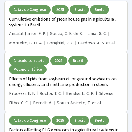
Actas de Congreso
2025
Brasil
Suelo
Cumulative emissions of greenhouse gas in agricultural
systems in Brazil
Amaral Júnior, F. P. | Souza, C. E. de S. | Lima, G. C. |
Monteiro, G. O. A. | Longhini, V. Z. | Cardoso, A. S.
et al.
Artículo completo
2025
Brasil
Metano entérico
Effects of lipids from soybean oil or ground soybeans on
energy efficiency and methane production in steers
Processi, E. F. | Rocha, T. C. | Bendia, L. C. R. | Silveira
Filho, C. C. | Berndt, A. | Souza Aniceto, E.
et al.
Actas de Congreso
2025
Brasil
Suelo
Factors affecting GHG emissions in agricultural systems in