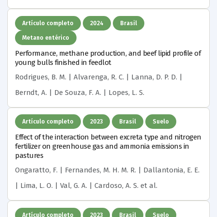
Artículo completo
2024
Brasil
Metano entérico
Performance, methane production, and beef lipid profile of
young bulls finished in feedlot
Rodrigues, B. M. | Alvarenga, R. C. | Lanna, D. P. D. |
Berndt, A. | De Souza, F. A. | Lopes, L. S.
Artículo completo
2023
Brasil
Suelo
Effect of the interaction between excreta type and nitrogen
fertilizer on greenhouse gas and ammonia emissions in
pastures
Ongaratto, F. | Fernandes, M. H. M. R. | Dallantonia, E. E.
| Lima, L. O. | Val, G. A. | Cardoso, A. S.
et al.
Artículo completo
2023
Brasil
Suelo