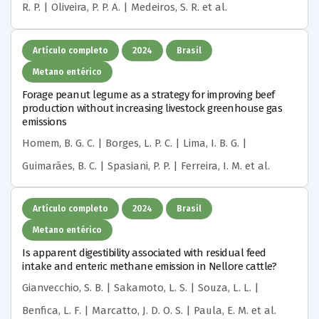
R. P. | Oliveira, P. P. A. | Medeiros, S. R.
et al.
Artículo completo
2024
Brasil
Metano entérico
Forage peanut legume as a strategy for improving beef
production without increasing livestock greenhouse gas
emissions
Homem, B. G. C. | Borges, L. P. C. | Lima, I. B. G. |
Guimarães, B. C. | Spasiani, P. P. | Ferreira, I. M.
et al.
Artículo completo
2024
Brasil
Metano entérico
Is apparent digestibility associated with residual feed
intake and enteric methane emission in Nellore cattle?
Gianvecchio, S. B. | Sakamoto, L. S. | Souza, L. L. |
Benfica, L. F. | Marcatto, J. D. O. S. | Paula, E. M.
et al.