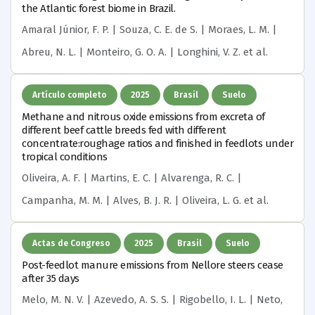
the Atlantic forest biome in Brazil.
Amaral Júnior, F. P. | Souza, C. E. de S. | Moraes, L. M. |
Abreu, N. L. | Monteiro, G. O. A. | Longhini, V. Z.
et al.
Artículo completo
2025
Brasil
Suelo
Methane and nitrous oxide emissions from excreta of
different beef cattle breeds fed with different
concentrate:roughage ratios and finished in feedlots under
tropical conditions
Oliveira, A. F. | Martins, E. C. | Alvarenga, R. C. |
Campanha, M. M. | Alves, B. J. R. | Oliveira, L. G.
et al.
Actas de Congreso
2025
Brasil
Suelo
Post-feedlot manure emissions from Nellore steers cease
after 35 days
Melo, M. N. V. | Azevedo, A. S. S. | Rigobello, I. L. | Neto,