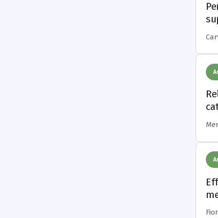
Pe
su
Carv
A
Re
cat
Merc
A
Ef
me
Fior