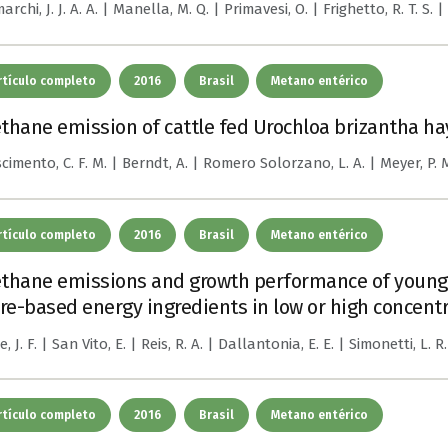
rchi, J. J. A. A. | Manella, M. Q. | Primavesi, O. | Frighetto, R. T. S. 
rtículo completo
2016
Brasil
Metano entérico
thane emission of cattle fed Urochloa brizantha hay
imento, C. F. M. | Berndt, A. | Romero Solorzano, L. A. | Meyer, P. M. |
rtículo completo
2016
Brasil
Metano entérico
thane emissions and growth performance of young Ne
bre-based energy ingredients in low or high concentr
, J. F. | San Vito, E. | Reis, R. A. | Dallantonia, E. E. | Simonetti, L. R.
rtículo completo
2016
Brasil
Metano entérico