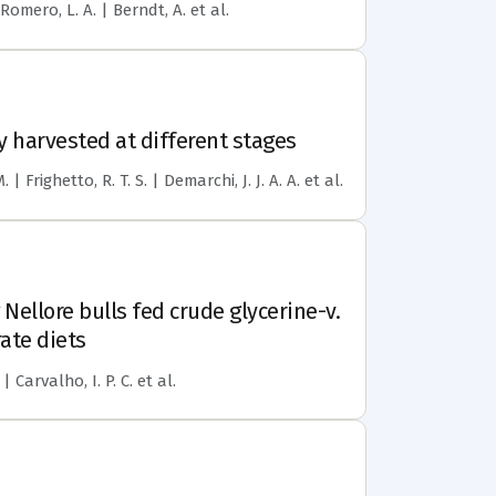
| Romero, L. A. | Berndt, A.
et al.
 harvested at different stages
 Frighetto, R. T. S. | Demarchi, J. J. A. A.
et al.
llore bulls fed crude glycerine-v.
ate diets
 | Carvalho, I. P. C.
et al.