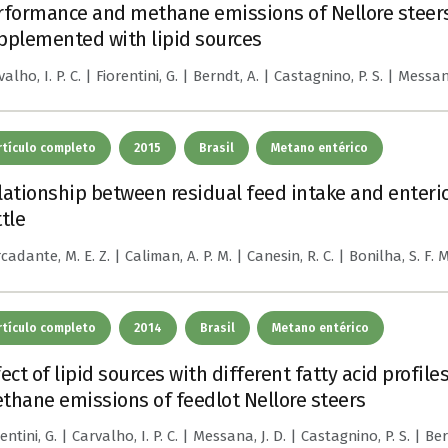
rformance and methane emissions of Nellore steers 
pplemented with lipid sources
alho, I. P. C. | Fiorentini, G. | Berndt, A. | Castagnino, P. S. | Messana
rtículo completo
2015
Brasil
Metano entérico
lationship between residual feed intake and enteri
tle
adante, M. E. Z. | Caliman, A. P. M. | Canesin, R. C. | Bonilha, S. F. M.
rtículo completo
2014
Brasil
Metano entérico
fect of lipid sources with different fatty acid profil
thane emissions of feedlot Nellore steers
entini, G. | Carvalho, I. P. C. | Messana, J. D. | Castagnino, P. S. | Ber