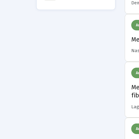
Dema
A
Me
Nasc
A
Me
fi
Lage
A