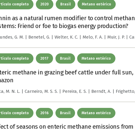
rtículo completo
2020
Brasil
Metano entérico
nnin as a natural rumen modifier to control methano
stems: Friend or foe to biogas energy production?
ndes, G. M. | Benetel, G. | Welter, K. C. | Melo, F. A. | Muir, J. P. | Ca
rtículo completo
2017
Brasil
Metano entérico
teric methane in grazing beef cattle under full sun, 
azon
a, M. N. L. | Carneiro, M. S. S. | Pereira, E. S. | Berndt, A. | Frighetto
rtículo completo
2016
Brasil
Metano entérico
fect of seasons on enteric methane emissions from 