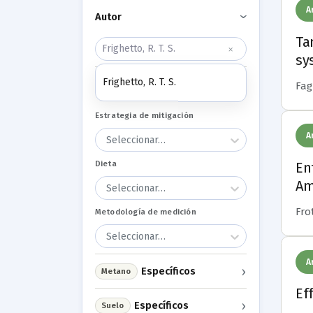
A
Autor
›
Ta
×
sy
Frighetto, R. T. S.
Generales
Fagu
›
Estrategia de mitigación
A
Seleccionar…
Dieta
En
Am
Seleccionar…
Frot
Metodología de medición
Seleccionar…
A
›
Específicos
Metano
Ef
›
Específicos
Suelo