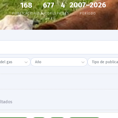
2007–2026
168
677
4
PUBLICACIONES
AUTORES
PAÍSES
PERÍODO
del gas
Año
Tipo de publica
ltado
s