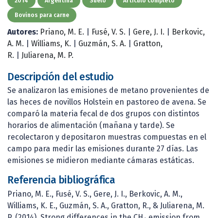
2014
Argentina
Suelo
Artículo completo
Bovinos para carne
Autores:
Priano, M. E.
|
Fusé, V. S.
|
Gere, J. I.
|
Berkovic,
A. M.
|
Williams, K.
|
Guzmán, S. A.
|
Gratton,
R.
|
Juliarena, M. P.
Descripción del estudio
Se analizaron las emisiones de metano provenientes de
las heces de novillos Holstein en pastoreo de avena. Se
comparó la materia fecal de dos grupos con distintos
horarios de alimentación (mañana y tarde). Se
recolectaron y depositaron muestras compuestas en el
campo para medir las emisiones durante 27 días. Las
emisiones se midieron mediante cámaras estáticas.
Referencia bibliográfica
Priano, M. E., Fusé, V. S., Gere, J. I., Berkovic, A. M.,
Williams, K. E., Guzmán, S. A., Gratton, R., & Juliarena, M.
P. (2014). Strong differences in the CH₄ emission from