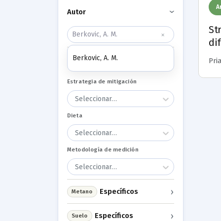
A
Autor
›
St
×
di
Berkovic, A. M.
Generales
Pria
›
Estrategia de mitigación
Seleccionar…
Dieta
Seleccionar…
Metodología de medición
Seleccionar…
›
Específicos
Metano
›
Específicos
Suelo