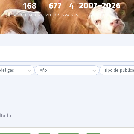
2007–2026
168
677
4
PUBLICACIONES
AUTORES
PAÍSES
PERÍODO
del gas
Año
Tipo de publica
ltado