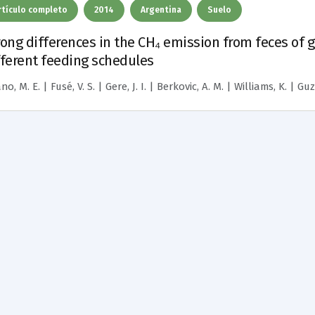
rtículo completo
2014
Argentina
Suelo
rong differences in the CH₄ emission from feces of 
fferent feeding schedules
no, M. E. | Fusé, V. S. | Gere, J. I. | Berkovic, A. M. | Williams, K. | Gu