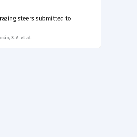
grazing steers submitted to
zmán, S. A.
et al.