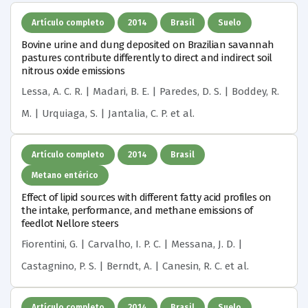
Artículo completo
2014
Brasil
Suelo
Bovine urine and dung deposited on Brazilian savannah
pastures contribute differently to direct and indirect soil
nitrous oxide emissions
Lessa, A. C. R. | Madari, B. E. | Paredes, D. S. | Boddey, R.
M. | Urquiaga, S. | Jantalia, C. P.
et al.
Artículo completo
2014
Brasil
Metano entérico
Effect of lipid sources with different fatty acid profiles on
the intake, performance, and methane emissions of
feedlot Nellore steers
Fiorentini, G. | Carvalho, I. P. C. | Messana, J. D. |
Castagnino, P. S. | Berndt, A. | Canesin, R. C.
et al.
Artículo completo
2014
Brasil
Suelo