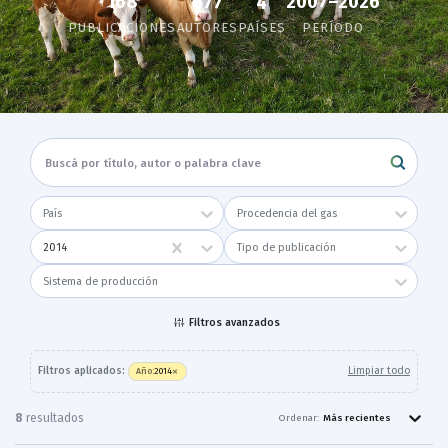
168
2007–2026
677
4
PUBLICACIONES
AUTORES
PAÍSES
PERÍODO
País
Procedencia del gas
2014
Tipo de publicación
Sistema de producción
Filtros avanzados
×
Filtros aplicados:
Limpiar todo
2014
Año
:
8
resultado
s
Ordenar:
Más recientes