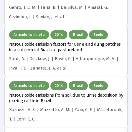
Genro, T. C. M. | Faria, B. | Da Silva, M. | Amaral, G. |
Cezimbra, I. | Savian, J.
et al.
Artículo completo
2014
Brasil
Suelo
Nitrous oxide emission factors for urine and dung patches
in a subtropical Brazilian pastureland
Sordi, A. | Dieckow, J. | Bayer, C. | Alburquerque, M. A. |
Piva, J. T. | Zanatta, J. A.
et al.
Artículo completo
2014
Brasil
Suelo
Nitrous oxide emissions from soil due to urine deposition by
grazing cattle in Brazil
Barneze, A. S. | Mazzetto, A. M. | Zani, C. F. | Misselbrook,
T. | Cerri, C. C.