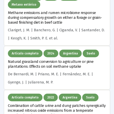
Metano entérico
Methane emissions and rumen microbiome response
during compensatory growth on either a forage or grain-
based finishing diet in beef cattle
Clariget, J. M. | Banchero, G. | Ciganda, V. | Santander, D.
| Keogh, K. | Smith, P. E.
et al.
Artículo completo
2024
Argentina
Suelo
Natural grassland conversion to agriculture or pine
plantations: Effects on soil methane uptake
De Bernardi, M. | Priano, M. E. | Fernández, M. E. |
Gyenge, J. | Juliarena, M. P.
Artículo completo
2022
Argentina
Suelo
Combination of cattle urine and dung patches synergically
increased nitrous oxide emissions from a temperate