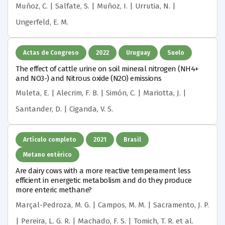
Muñoz, C. | Salfate, S. | Muñoz, I. | Urrutia, N. |
Ungerfeld, E. M.
Actas de Congreso
2022
Uruguay
Suelo
The effect of cattle urine on soil mineral nitrogen (NH4+
and NO3-) and Nitrous oxide (N2O) emissions
Muleta, E. | Alecrim, F. B. | Simón, C. | Mariotta, J. |
Santander, D. | Ciganda, V. S.
Artículo completo
2021
Brasil
Metano entérico
Are dairy cows with a more reactive temperament less
efficient in energetic metabolism and do they produce
more enteric methane?
Marçal-Pedroza, M. G. | Campos, M. M. | Sacramento, J. P.
| Pereira, L. G. R. | Machado, F. S. | Tomich, T. R.
et al.