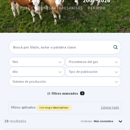
168
2007–2026
677
4
PUBLICACIONES
AUTORES
PAÍSES
PERÍODO
País
Procedencia del gas
Año
Tipo de publicación
Sistema de producción
Filtros avanzados
1
×
Filtros aplicados:
Limpiar todo
Descriptivo
Estrategia
:
28
resultado
s
Ordenar:
Más recientes