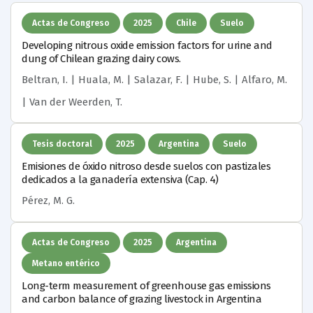
Actas de Congreso
2025
Chile
Suelo
Developing nitrous oxide emission factors for urine and
dung of Chilean grazing dairy cows.
Beltran, I. | Huala, M. | Salazar, F. | Hube, S. | Alfaro, M.
| Van der Weerden, T.
Tesis doctoral
2025
Argentina
Suelo
Emisiones de óxido nitroso desde suelos con pastizales
dedicados a la ganadería extensiva (Cap. 4)
Pérez, M. G.
Actas de Congreso
2025
Argentina
Metano entérico
Long-term measurement of greenhouse gas emissions
and carbon balance of grazing livestock in Argentina