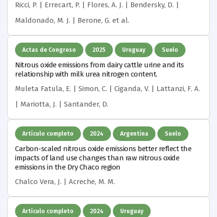
Ricci, P. | Errecart, P. | Flores, A. J. | Bendersky, D. |
Maldonado, M. J. | Berone, G.
et al.
Actas de Congreso
2025
Uruguay
Suelo
Nitrous oxide emissions from dairy cattle urine and its
relationship with milk urea nitrogen content.
Muleta Fatula, E. | Simon, C. | Ciganda, V. | Lattanzi, F. A.
| Mariotta, J. | Santander, D.
Artículo completo
2024
Argentina
Suelo
Carbon-scaled nitrous oxide emissions better reflect the
impacts of land use changes than raw nitrous oxide
emissions in the Dry Chaco region
Chalco Vera, J. | Acreche, M. M.
Artículo completo
2024
Uruguay