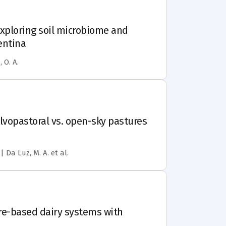
Exploring soil microbiome and
entina
, O. A.
lvopastoral vs. open-sky pastures
 | Da Luz, M. A.
et al.
re-based dairy systems with