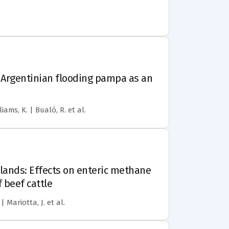
he Argentinian flooding pampa as an
liams, K. | Bualó, R.
et al.
slands: Effects on enteric methane
 beef cattle
 | Mariotta, J.
et al.