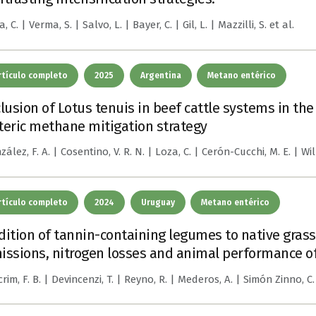
, C. | Verma, S. | Salvo, L. | Bayer, C. | Gil, L. | Mazzilli, S.
et al.
rtículo completo
2025
Argentina
Metano entérico
clusion of Lotus tenuis in beef cattle systems in t
teric methane mitigation strategy
ález, F. A. | Cosentino, V. R. N. | Loza, C. | Cerón-Cucchi, M. E. | Wil
rtículo completo
2024
Uruguay
Metano entérico
dition of tannin-containing legumes to native gras
issions, nitrogen losses and animal performance of
rim, F. B. | Devincenzi, T. | Reyno, R. | Mederos, A. | Simón Zinno, C.