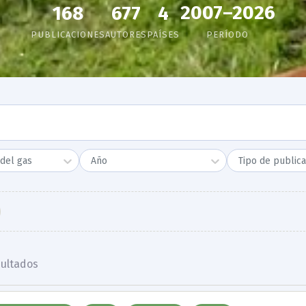
2007–2026
168
677
4
PUBLICACIONES
AUTORES
PAÍSES
PERÍODO
del gas
Año
Tipo de publica
ultado
s