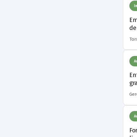
I
Em
de
Torr
A
En
gr
Gere
A
Fo