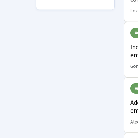
Loza
A
In
en
Gonz
A
Ad
em
Alec