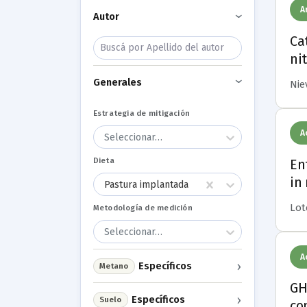
A
Autor
›
Ca
ni
Generales
Niev
›
Estrategia de mitigación
A
Seleccionar…
Dieta
En
in
Pastura implantada
Lot
Metodología de medición
Seleccionar…
A
›
Específicos
Metano
GH
›
Específicos
Suelo
co