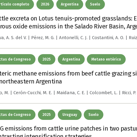
rtículo completo
2026
Argentina
Suelo
ttle excreta on Lotus tenuis-promoted grasslands: 
trous oxide emissions in the Salado River Basin, Arg
a, A. S. del V. | Pérez, M. G. | Antonelli, C. J. | Costantini, A. O. | Ruiz
ctas de Congreso
2025
Argentina
Metano entérico
teric methane emissions from beef cattle grazing si
 northeastern Argentina
o, M. | Cerón-Cucchi, M. E. | Maidana, C. E. | Colcombet, L. | Ricci, P.
ctas de Congreso
2025
Uruguay
Suelo
G emissions from cattle urine patches in two pastu
ntrasting intensification strategies.