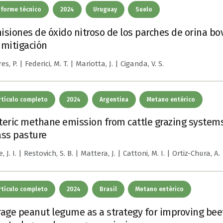
nforme técnico
2024
Uruguay
Suelo
isiones de óxido nitroso de los parches de orina bov
 mitigación
es, P. | Federici, M. T. | Mariotta, J. | Ciganda, V. S.
rtículo completo
2024
Argentina
Metano entérico
teric methane emission from cattle grazing system
ass pasture
, J. I. | Restovich, S. B. | Mattera, J. | Cattoni, M. I. | Ortiz-Chura, A.
rtículo completo
2024
Brasil
Metano entérico
rage peanut legume as a strategy for improving bee