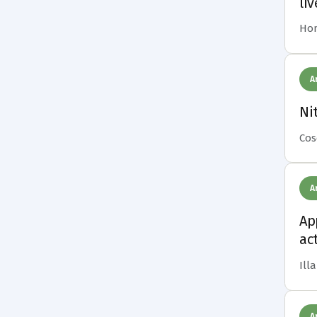
li
Home
A
Ni
Cose
A
Ap
act
Illa
A