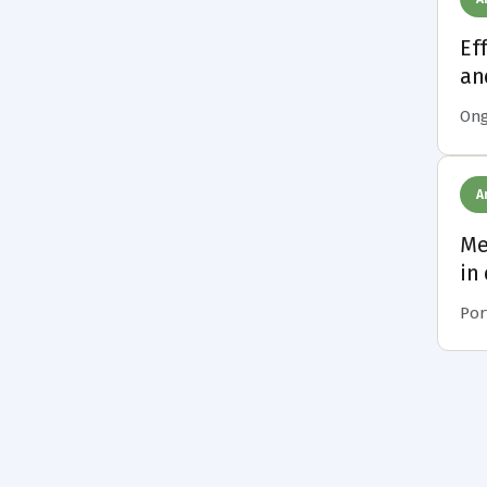
Ef
an
Onga
A
Me
in
Port