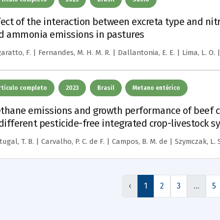
fect of the interaction between excreta type and nit
d ammonia emissions in pastures
ratto, F. | Fernandes, M. H. M. R. | Dallantonia, E. E. | Lima, L. O. | 
rtículo completo
2023
Brasil
Metano entérico
thane emissions and growth performance of beef ca
 different pesticide-free integrated crop-livestock s
ugal, T. B. | Carvalho, P. C. de F. | Campos, B. M. de | Szymczak, L. S. 
‹
1
2
3
…
5