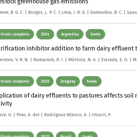
vestock greenhouse gas emissions
m, B. G. C. | Borges, L. P. C. | Lima, I. B. G. | Guimarães, B. C. | Spasia
rtículo completo
2024
Argentina
Suelo
trification inhibitor addition to farm dairy effluent
ntino, V. R. N. | Romaniuk, R. I. | Mórtola, N. A. | Estrada, E. O. | Ma
rtículo completo
2023
Uruguay
Suelo
plication of dairy effluents to pastures affects soi
ivity
rze, G. | Pino, A. del | Rodríguez-Blanco, A. | Irisarri, P.
rtículo completo
2023
Brasil
Suelo