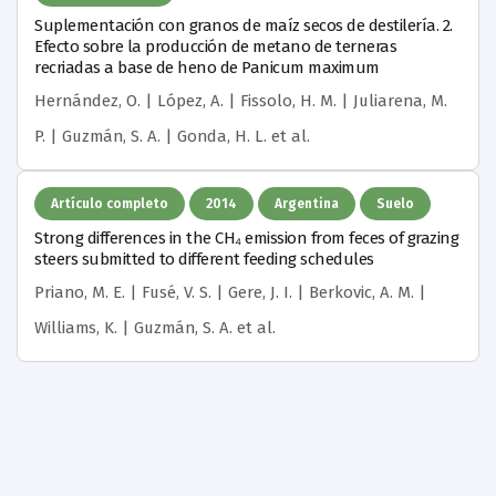
Suplementación con granos de maíz secos de destilería. 2.
Efecto sobre la producción de metano de terneras
recriadas a base de heno de Panicum maximum
Hernández, O. | López, A. | Fissolo, H. M. | Juliarena, M.
P. | Guzmán, S. A. | Gonda, H. L.
et al.
Artículo completo
2014
Argentina
Suelo
Strong differences in the CH₄ emission from feces of grazing
steers submitted to different feeding schedules
Priano, M. E. | Fusé, V. S. | Gere, J. I. | Berkovic, A. M. |
Williams, K. | Guzmán, S. A.
et al.