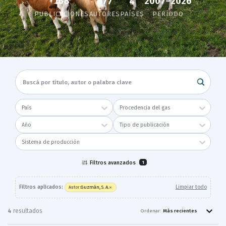
168
2007–2026
677
4
PUBLICACIONES
AUTORES
PAÍSES
PERÍODO
País
Procedencia del gas
Año
Tipo de publicación
Sistema de producción
Filtros avanzados
1
×
Filtros aplicados:
Limpiar todo
Guzmán, S. A.
Autor
:
4
resultado
s
Ordenar:
Más recientes