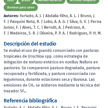
2023
Brasil
Metano entérico
Artículo completo
Bovinos para carne
Autores:
Furtado, A. J.
|
Abdalla Filho, A. L.
|
Bruno, J.
F.
|
Pasquini Neto, R.
|
Lobo, A. A. G.
|
Silva, G. V.
|
Perna
Junior, F.
|
Alves, T. C.
|
Berndt, A.
|
Pedroso, A.
F.
|
Medeiros, S. R.
|
Oliveira, P. P. A.
|
Rodrigues, P. H. M.
Descripción del estudio
Se evaluó el uso de guandú consorciado con pasturas
tropicales de Urochloa spp. como estrategia de
mitigación de metano entérico en novillos Nellore en
pastoreo. Se compararon pastura degradada, pastura
recuperada y fertilizada, y pastura consorciada con
leguminosa, durante estaciones seca y lluviosa. Las
emisiones de CH₄ se midieron mediante la técnica del
trazador SF₆.
Referencia bibliográfica
Furtado, A. J., Abdalla Filho, A. L., Bruno, J. F., Pasquini