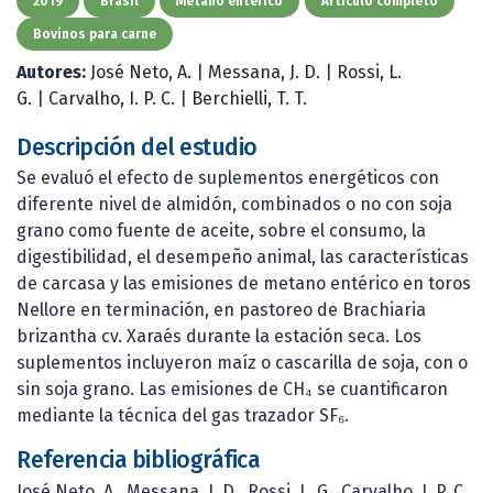
2019
Brasil
Metano entérico
Artículo completo
Bovinos para carne
Autores:
José Neto, A.
|
Messana, J. D.
|
Rossi, L.
G.
|
Carvalho, I. P. C.
|
Berchielli, T. T.
Descripción del estudio
Se evaluó el efecto de suplementos energéticos con
diferente nivel de almidón, combinados o no con soja
grano como fuente de aceite, sobre el consumo, la
digestibilidad, el desempeño animal, las características
de carcasa y las emisiones de metano entérico en toros
Nellore en terminación, en pastoreo de Brachiaria
brizantha cv. Xaraés durante la estación seca. Los
suplementos incluyeron maíz o cascarilla de soja, con o
sin soja grano. Las emisiones de CH₄ se cuantificaron
mediante la técnica del gas trazador SF₆.
Referencia bibliográfica
José Neto, A., Messana, J. D., Rossi, L. G., Carvalho, I. P. C.,