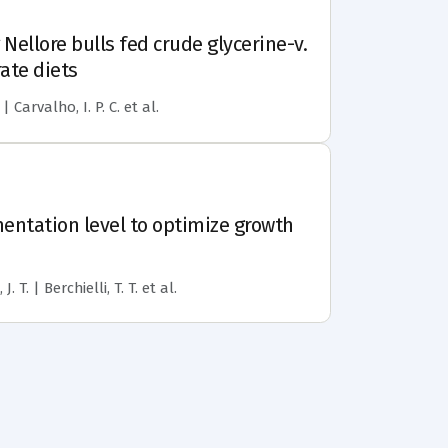
llore bulls fed crude glycerine-v.
ate diets
 | Carvalho, I. P. C.
et al.
ntation level to optimize growth
. T. | Berchielli, T. T.
et al.