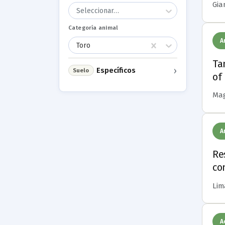
Gian
Seleccionar…
Categoría animal
A
Toro
Ta
›
Específicos
Suelo
of
Mag
A
Re
co
Lima
A