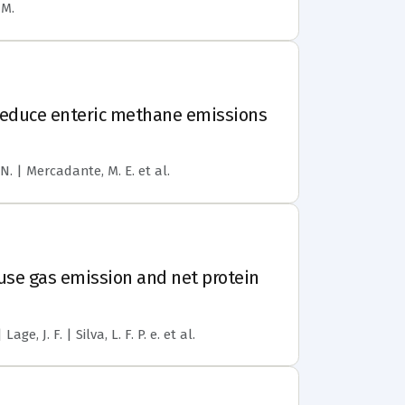
 M.
o reduce enteric methane emissions
. N. | Mercadante, M. E.
et al.
ouse gas emission and net protein
ge, J. F. | Silva, L. F. P. e.
et al.