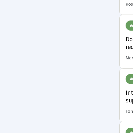
Ross
A
Do
re
Mene
A
In
su
Fons
A