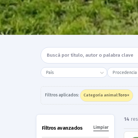
País
Procedencia 
×
Filtros aplicados:
Toro
Categoría animal
:
14
res
Filtros avanzados
Limpiar