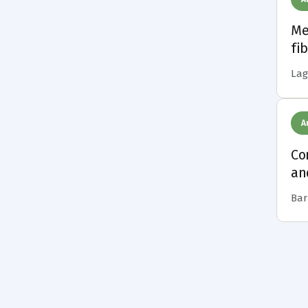
Me
fi
Lage
A
Co
an
Barb