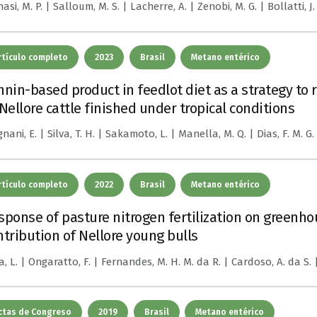
asi, M. P. | Salloum, M. S. | Lacherre, A. | Zenobi, M. G. | Bollatti, J.
rtículo completo
2023
Brasil
Metano entérico
nnin-based product in feedlot diet as a strategy t
 Nellore cattle finished under tropical conditions
nani, E. | Silva, T. H. | Sakamoto, L. | Manella, M. Q. | Dias, F. M. G
rtículo completo
2022
Brasil
Metano entérico
sponse of pasture nitrogen fertilization on greenh
ntribution of Nellore young bulls
, L. | Ongaratto, F. | Fernandes, M. H. M. da R. | Cardoso, A. da S. | La
ctas de Congreso
2019
Brasil
Metano entérico