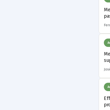
Me
pa
Fern
A
Me
su
José
A
Ef
pr