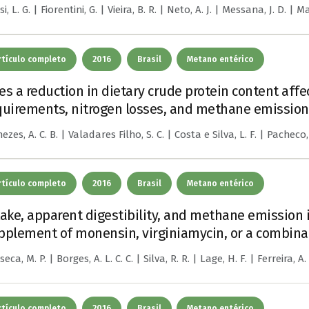
i, L. G. | Fiorentini, G. | Vieira, B. R. | Neto, A. J. | Messana, J. D. | M
rtículo completo
2016
Brasil
Metano entérico
es a reduction in dietary crude protein content aff
quirements, nitrogen losses, and methane emissions 
zes, A. C. B. | Valadares Filho, S. C. | Costa e Silva, L. F. | Pacheco, M.
rtículo completo
2016
Brasil
Metano entérico
take, apparent digestibility, and methane emission i
pplement of monensin, virginiamycin, or a combina
eca, M. P. | Borges, A. L. C. C. | Silva, R. R. | Lage, H. F. | Ferreira, A. 
rtículo completo
2016
Brasil
Metano entérico