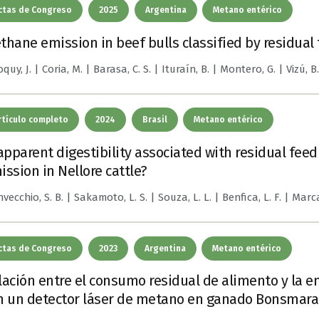
ctas de Congreso
2025
Argentina
Metano entérico
thane emission in beef bulls classified by residual
quy, J. | Coria, M. | Barasa, C. S. | Ituraín, B. | Montero, G. | Vizú, B.
rtículo completo
2024
Brasil
Metano entérico
 apparent digestibility associated with residual fee
ission in Nellore cattle?
vecchio, S. B. | Sakamoto, L. S. | Souza, L. L. | Benfica, L. F. | Marcat
ctas de Congreso
2023
Argentina
Metano entérico
lación entre el consumo residual de alimento y la 
n un detector láser de metano en ganado Bonsmara