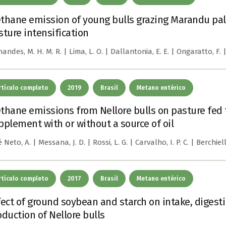
thane emission of young bulls grazing Marandu palis
sture intensification
andes, M. H. M. R. | Lima, L. O. | Dallantonia, E. E. | Ongaratto, F. | 
rtículo completo
2019
Brasil
Metano entérico
thane emissions from Nellore bulls on pasture fed 
pplement with or without a source of oil
 Neto, A. | Messana, J. D. | Rossi, L. G. | Carvalho, I. P. C. | Berchielli,
rtículo completo
2017
Brasil
Metano entérico
fect of ground soybean and starch on intake, digest
oduction of Nellore bulls