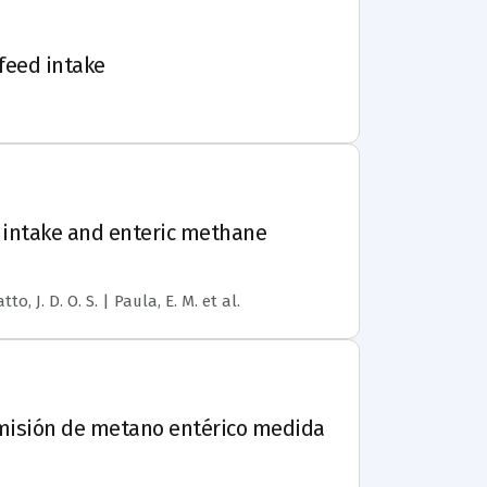
 feed intake
d intake and enteric methane
to, J. D. O. S. | Paula, E. M.
et al.
emisión de metano entérico medida