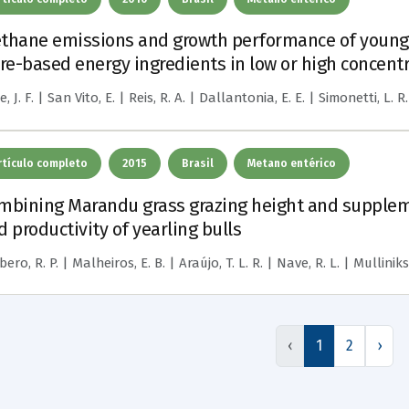
thane emissions and growth performance of young Ne
bre-based energy ingredients in low or high concentr
, J. F. | San Vito, E. | Reis, R. A. | Dallantonia, E. E. | Simonetti, L. R.
rtículo completo
2015
Brasil
Metano entérico
mbining Marandu grass grazing height and suppleme
d productivity of yearling bulls
ero, R. P. | Malheiros, E. B. | Araújo, T. L. R. | Nave, R. L. | Mulliniks, J
‹
1
2
›