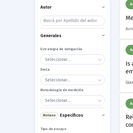
A
Autor
›
Me
Arro
Generales
›
Estrategia de mitigación
A
Seleccionar…
Is
Dieta
em
Seleccionar…
Gian
Metodología de medición
Seleccionar…
A
Específicos
Metano
Re
›
co
Tipo de ensayo