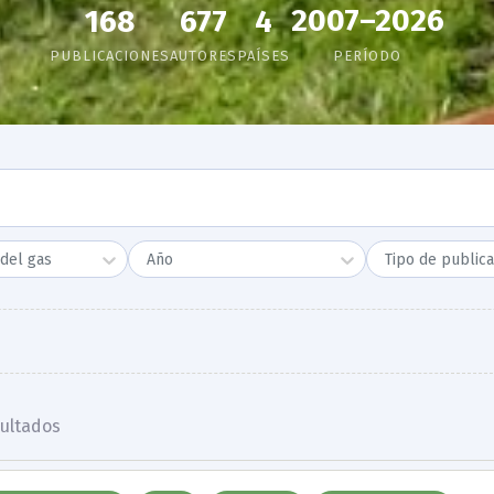
2007–2026
168
677
4
PUBLICACIONES
AUTORES
PAÍSES
PERÍODO
del gas
Año
Tipo de publica
ultado
s