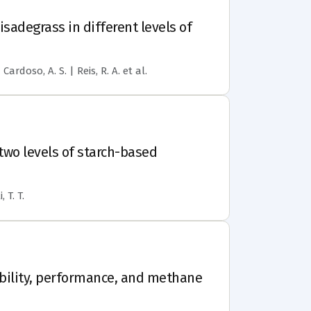
adegrass in different levels of
Cardoso, A. S. | Reis, R. A.
et al.
two levels of starch-based
 T. T.
ibility, performance, and methane