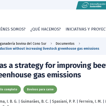
IÉNES SOMOS?
¿QUÉ HACEMOS?
INICIATIVAS Y PROYE
 ganadería bovina del Cono Sur
Documentos
duction without increasing livestock greenhouse gas emissions
s a strategy for improving bee
reenhouse gas emissions
ulo completo
Bovinos para carne
ma, I. B. G.
|
Guimarães, B. C.
|
Spasiani, P. P.
|
Ferreira, I. M.
|