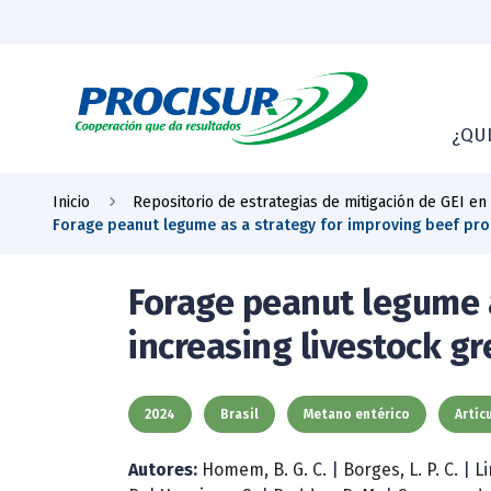
¿QU
Inicio
Repositorio de estrategias de mitigación de GEI en
Forage peanut legume as a strategy for improving beef pro
Forage peanut legume a
increasing livestock g
2024
Brasil
Metano entérico
Artíc
Autores:
Homem, B. G. C.
|
Borges, L. P. C.
|
Li