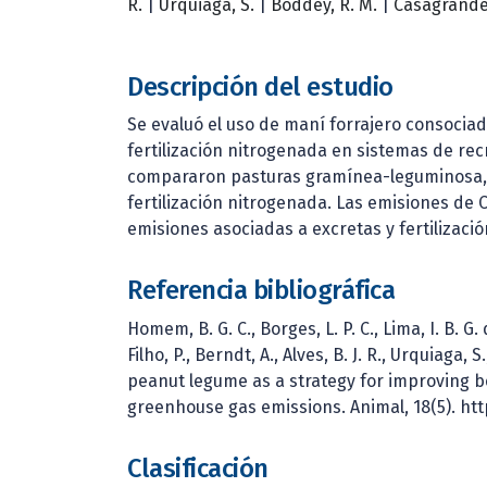
R.
|
Urquiaga, S.
|
Boddey, R. M.
|
Casagrande,
Descripción del estudio
Se evaluó el uso de maní forrajero consocia
fertilización nitrogenada en sistemas de rec
compararon pasturas gramínea-leguminosa, p
fertilización nitrogenada. Las emisiones de
emisiones asociadas a excretas y fertilizació
Referencia bibliográfica
Homem, B. G. C., Borges, L. P. C., Lima, I. B. G. 
Filho, P., Berndt, A., Alves, B. J. R., Urquiaga,
peanut legume as a strategy for improving b
greenhouse gas emissions. Animal, 18(5). http
Clasificación