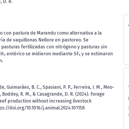
 D. R.
do con pastura de Marandu como alternativa a la
ría de vaquillonas Nellore en pastoreo. Se
asturas fertilizadas con nitrógeno y pasturas sin
 CH₄ entérico se midieron mediante SF₆ y se estimaron
n.
de, Guimarães, B. C., Spasiani, P. P., Ferreira, I. M., Meo-
 S., Boddey, R. M., & Casagrande, D. R. (2024). Forage
eef production without increasing livestock
s://doi.org/10.1016/j.animal.2024.101158