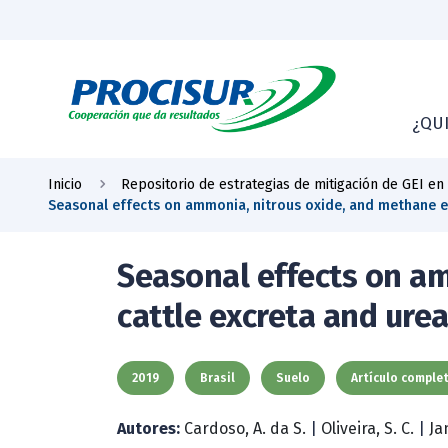
¿QU
Inicio
Repositorio de estrategias de mitigación de GEI en
Seasonal effects on ammonia, nitrous oxide, and methane emi
Seasonal effects on am
cattle excreta and urea 
2019
Brasil
Suelo
Artículo comple
Autores:
Cardoso, A. da S.
|
Oliveira, S. C.
|
Ja