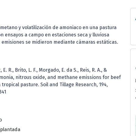
, metano y volatilización de amoniaco en una pastura
ron ensayos a campo en estaciones seca y lluviosa
as emisiones se midieron mediante cámaras estáticas.
 E. R., Brito, L. F., Morgado, E. da S., Reis, R. A., &
ammonia, nitrous oxide, and methane emissions for beef
a tropical pasture. Soil and Tillage Research, 194,
341
o
mplantada