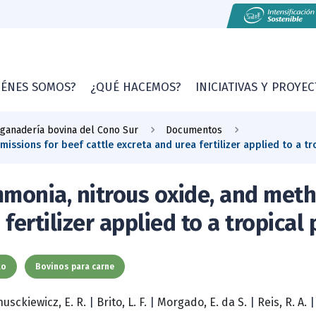
IÉNES SOMOS?
¿QUÉ HACEMOS?
INICIATIVAS Y PROYE
 ganadería bovina del Cono Sur
Documentos
ssions for beef cattle excreta and urea fertilizer applied to a tr
monia, nitrous oxide, and meth
fertilizer applied to a tropical
to
Bovinos para carne
nusckiewicz, E. R.
|
Brito, L. F.
|
Morgado, E. da S.
|
Reis, R. A.