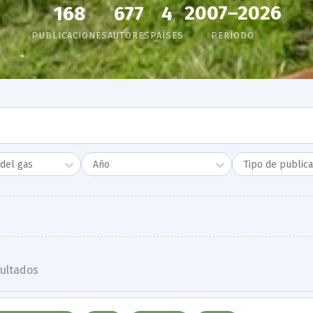
2007–2026
168
677
4
PUBLICACIONES
AUTORES
PAÍSES
PERÍODO
del gas
Año
Tipo de publica
ultado
s