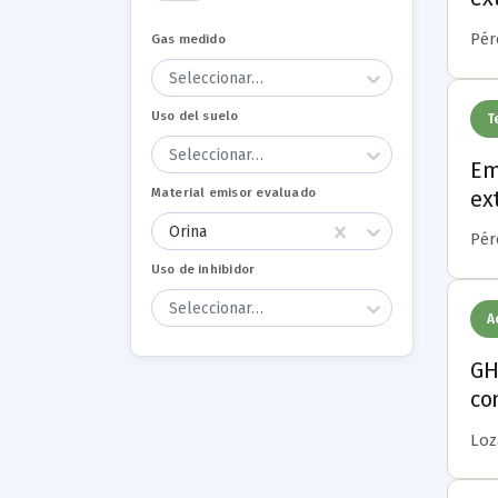
Pér
Gas medido
Seleccionar…
Uso del suelo
T
Seleccionar…
Em
Material emisor evaluado
ex
Orina
Pér
Uso de inhibidor
Seleccionar…
A
GH
co
Loza