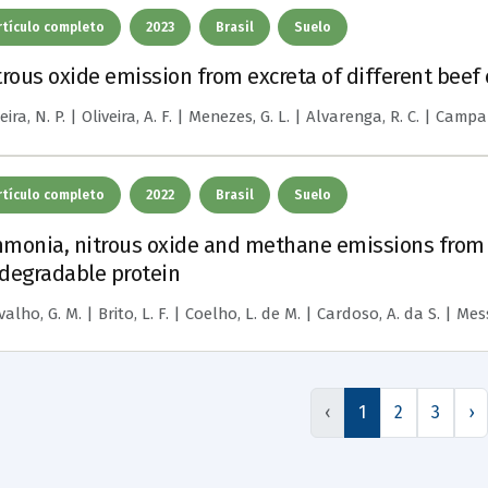
rtículo completo
2023
Brasil
Suelo
trous oxide emission from excreta of different beef 
eira, N. P. | Oliveira, A. F. | Menezes, G. L. | Alvarenga, R. C. | Campa
rtículo completo
2022
Brasil
Suelo
monia, nitrous oxide and methane emissions from e
degradable protein
alho, G. M. | Brito, L. F. | Coelho, L. de M. | Cardoso, A. da S. | Mess
‹
1
2
3
›