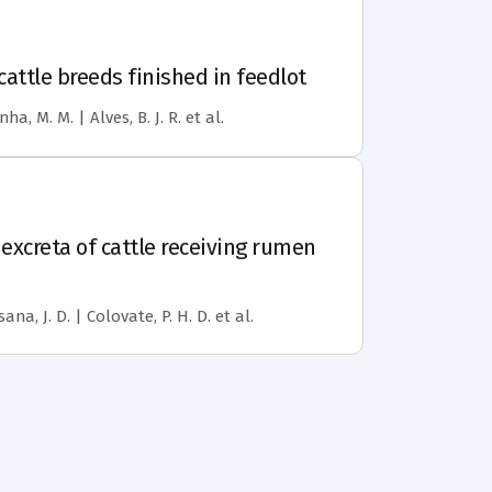
cattle breeds finished in feedlot
nha, M. M. | Alves, B. J. R.
et al.
xcreta of cattle receiving rumen
ana, J. D. | Colovate, P. H. D.
et al.