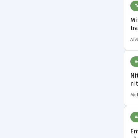
T
Mi
tr
Alv
A
Ni
ni
Mul
A
Em