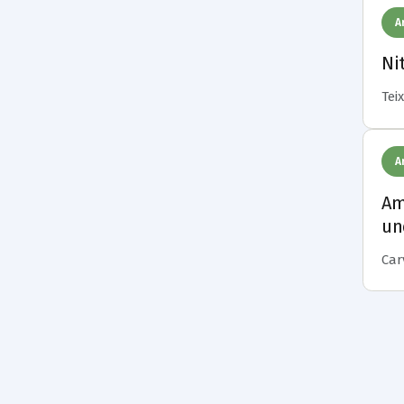
A
Ni
Teix
A
Am
un
Carv