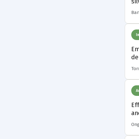
si
Bane
I
Em
de
Torr
A
Ef
an
Onga