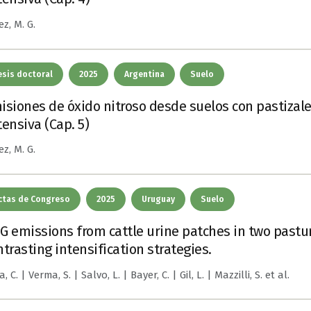
ez, M. G.
esis doctoral
2025
Argentina
Suelo
isiones de óxido nitroso desde suelos con pastizal
tensiva (Cap. 5)
ez, M. G.
ctas de Congreso
2025
Uruguay
Suelo
G emissions from cattle urine patches in two pastu
ntrasting intensification strategies.
, C. | Verma, S. | Salvo, L. | Bayer, C. | Gil, L. | Mazzilli, S.
et al.