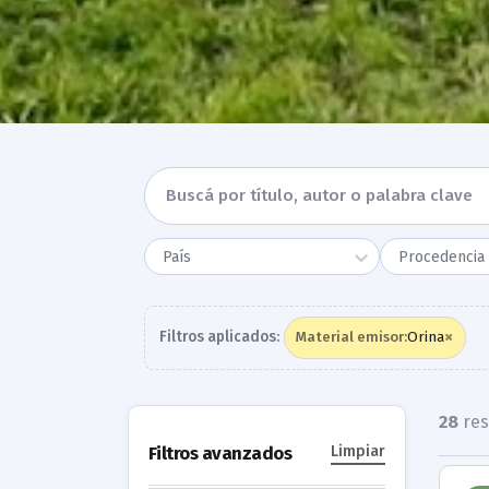
País
Procedencia 
×
Filtros aplicados:
Orina
Material emisor
:
28
res
Filtros avanzados
Limpiar