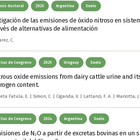
esis doctoral
2025
Argentina
Suelo
tigación de las emisiones de óxido nitroso en siste
avés de alternativas de alimentación
arez, C.
ctas de Congreso
2025
Uruguay
Suelo
trous oxide emissions from dairy cattle urine and it
trogen content.
eta Fatula, E. | Simon, C. | Ciganda, V. | Lattanzi, F. A. | Mariotta, J
ctas de Congreso
2024
Argentina
Suelo
isiones de N₂O a partir de excretas bovinas en un s