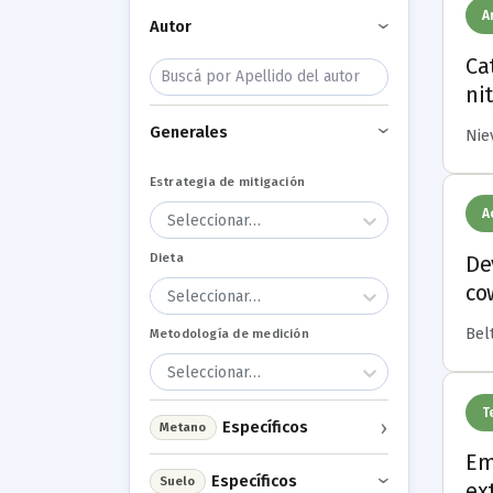
A
Autor
›
Ca
ni
Generales
Niev
›
Estrategia de mitigación
A
Seleccionar…
Dieta
De
co
Seleccionar…
Bel
Metodología de medición
Seleccionar…
T
›
Específicos
Metano
Em
Específicos
Suelo
›
ex