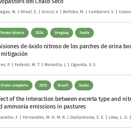
lvopastoril del Chaco Seco
gas, N. | Viruel, E. | Grucci, V. | Beltrán, M. | Cambareri, S. | Cosent
nforme técnico
2024
Uruguay
Suelo
isiones de óxido nitroso de los parches de orina bov
 mitigación
es, P. | Federici, M. T. | Mariotta, J. | Ciganda, V. S.
rtículo completo
2023
Brasil
Suelo
fect of the interaction between excreta type and nit
d ammonia emissions in pastures
ratto, F. | Fernandes, M. H. M. R. | Dallantonia, E. E. | Lima, L. O. | 