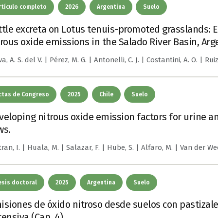
rtículo completo
2026
Argentina
Suelo
ttle excreta on Lotus tenuis-promoted grasslands: 
trous oxide emissions in the Salado River Basin, Arg
a, A. S. del V. | Pérez, M. G. | Antonelli, C. J. | Costantini, A. O. | Ruiz
ctas de Congreso
2025
Chile
Suelo
veloping nitrous oxide emission factors for urine a
ws.
tran, I. | Huala, M. | Salazar, F. | Hube, S. | Alfaro, M. | Van der We
esis doctoral
2025
Argentina
Suelo
isiones de óxido nitroso desde suelos con pastizal
tensiva (Cap. 4)