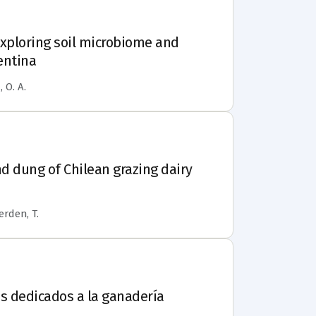
Exploring soil microbiome and
entina
, O. A.
nd dung of Chilean grazing dairy
erden, T.
es dedicados a la ganadería