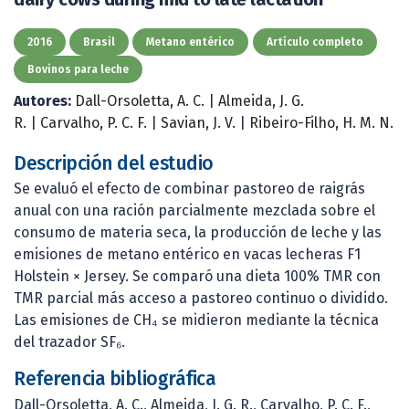
2016
Brasil
Metano entérico
Artículo completo
Bovinos para leche
Autores:
Dall-Orsoletta, A. C.
|
Almeida, J. G.
R.
|
Carvalho, P. C. F.
|
Savian, J. V.
|
Ribeiro-Filho, H. M. N.
Descripción del estudio
Se evaluó el efecto de combinar pastoreo de raigrás
anual con una ración parcialmente mezclada sobre el
consumo de materia seca, la producción de leche y las
emisiones de metano entérico en vacas lecheras F1
Holstein × Jersey. Se comparó una dieta 100% TMR con
TMR parcial más acceso a pastoreo continuo o dividido.
Las emisiones de CH₄ se midieron mediante la técnica
del trazador SF₆.
Referencia bibliográfica
Dall-Orsoletta, A. C., Almeida, J. G. R., Carvalho, P. C. F.,