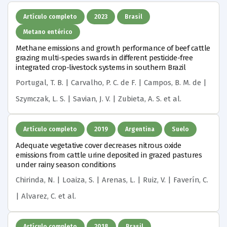
Artículo completo
2023
Brasil
Metano entérico
Methane emissions and growth performance of beef cattle
grazing multi-species swards in different pesticide-free
integrated crop-livestock systems in southern Brazil
Portugal, T. B. | Carvalho, P. C. de F. | Campos, B. M. de |
Szymczak, L. S. | Savian, J. V. | Zubieta, A. S.
et al.
Artículo completo
2019
Argentina
Suelo
Adequate vegetative cover decreases nitrous oxide
emissions from cattle urine deposited in grazed pastures
under rainy season conditions
Chirinda, N. | Loaiza, S. | Arenas, L. | Ruiz, V. | Faverín, C.
| Alvarez, C.
et al.
Artículo completo
2018
Brasil