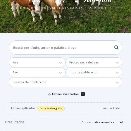
168
2007–2026
677
4
PUBLICACIONES
AUTORES
PAÍSES
PERÍODO
País
Procedencia del gas
Año
Tipo de publicación
Sistema de producción
Filtros avanzados
1
×
Filtros aplicados:
Limpiar todo
Savian, J. V.
Autor
:
4
resultado
s
Ordenar:
Más recientes