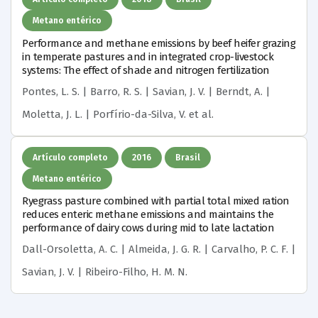
Metano entérico
Performance and methane emissions by beef heifer grazing
in temperate pastures and in integrated crop-livestock
systems: The effect of shade and nitrogen fertilization
Pontes, L. S. | Barro, R. S. | Savian, J. V. | Berndt, A. |
Moletta, J. L. | Porfírio-da-Silva, V.
et al.
Artículo completo
2016
Brasil
Metano entérico
Ryegrass pasture combined with partial total mixed ration
reduces enteric methane emissions and maintains the
performance of dairy cows during mid to late lactation
Dall-Orsoletta, A. C. | Almeida, J. G. R. | Carvalho, P. C. F. |
Savian, J. V. | Ribeiro-Filho, H. M. N.