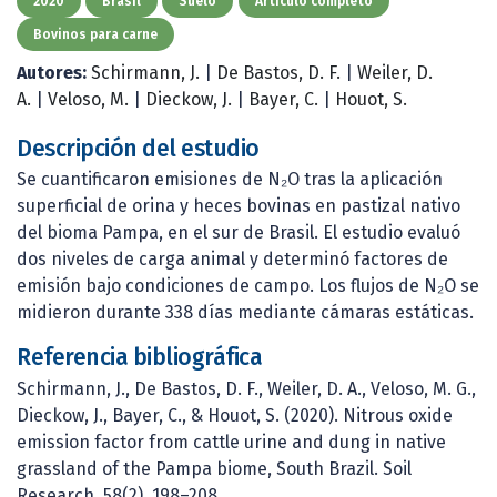
2020
Brasil
Suelo
Artículo completo
Bovinos para carne
Autores:
Schirmann, J.
|
De Bastos, D. F.
|
Weiler, D.
A.
|
Veloso, M.
|
Dieckow, J.
|
Bayer, C.
|
Houot, S.
Descripción del estudio
Se cuantificaron emisiones de N₂O tras la aplicación
superficial de orina y heces bovinas en pastizal nativo
del bioma Pampa, en el sur de Brasil. El estudio evaluó
dos niveles de carga animal y determinó factores de
emisión bajo condiciones de campo. Los flujos de N₂O se
midieron durante 338 días mediante cámaras estáticas.
Referencia bibliográfica
Schirmann, J., De Bastos, D. F., Weiler, D. A., Veloso, M. G.,
Dieckow, J., Bayer, C., & Houot, S. (2020). Nitrous oxide
emission factor from cattle urine and dung in native
grassland of the Pampa biome, South Brazil. Soil
Research, 58(2), 198–208.