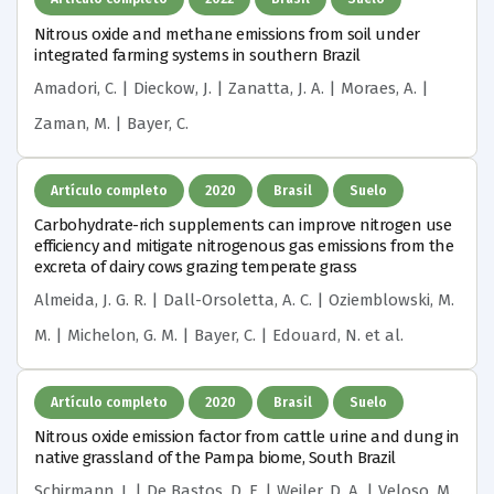
Nitrous oxide and methane emissions from soil under
integrated farming systems in southern Brazil
Amadori, C. | Dieckow, J. | Zanatta, J. A. | Moraes, A. |
Zaman, M. | Bayer, C.
Artículo completo
2020
Brasil
Suelo
Carbohydrate-rich supplements can improve nitrogen use
efficiency and mitigate nitrogenous gas emissions from the
excreta of dairy cows grazing temperate grass
Almeida, J. G. R. | Dall-Orsoletta, A. C. | Oziemblowski, M.
M. | Michelon, G. M. | Bayer, C. | Edouard, N.
et al.
Artículo completo
2020
Brasil
Suelo
Nitrous oxide emission factor from cattle urine and dung in
native grassland of the Pampa biome, South Brazil
Schirmann, J. | De Bastos, D. F. | Weiler, D. A. | Veloso, M.