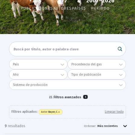
168
2007–2026
677
4
PUBLICACIONES
AUTORES
PAÍSES
PERÍODO
País
Procedencia del gas
Año
Tipo de publicación
Sistema de producción
Filtros avanzados
1
×
Filtros aplicados:
Limpiar todo
Bayer, C.
Autor
:
9
resultado
s
Ordenar:
Más recientes