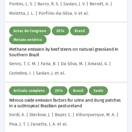
Pontes, L. S. | Barro, R. S. | Savian, J. V. | Berndt, A. |
Moletta, J. L. | Porfírio-da-Silva, V.
et al.
Actas de Congreso
2014
Brasil
Metano entérico
Methane emission by beef steers on natural grassland in
Southern Brazil
Genro, T. C. M. | Faria, B. | Da Silva, M. | Amaral, G. |
Cezimbra, I. | Savian, J.
et al.
Artículo completo
2014
Brasil
Suelo
Nitrous oxide emission factors for urine and dung patches
in a subtropical Brazilian pastureland
Sordi, A. | Dieckow, J. | Bayer, C. | Alburquerque, M. A. |
Piva, J. T. | Zanatta, J. A.
et al.