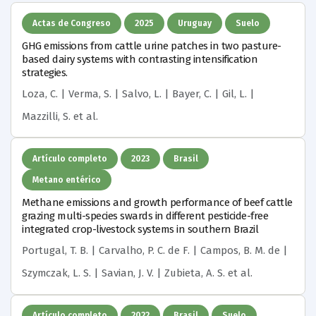
Actas de Congreso
2025
Uruguay
Suelo
GHG emissions from cattle urine patches in two pasture-
based dairy systems with contrasting intensification
strategies.
Loza, C. | Verma, S. | Salvo, L. | Bayer, C. | Gil, L. |
Mazzilli, S.
et al.
Artículo completo
2023
Brasil
Metano entérico
Methane emissions and growth performance of beef cattle
grazing multi-species swards in different pesticide-free
integrated crop-livestock systems in southern Brazil
Portugal, T. B. | Carvalho, P. C. de F. | Campos, B. M. de |
Szymczak, L. S. | Savian, J. V. | Zubieta, A. S.
et al.
Artículo completo
2022
Brasil
Suelo