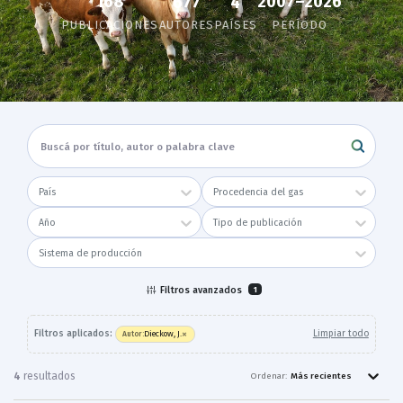
168
2007–2026
677
4
PUBLICACIONES
AUTORES
PAÍSES
PERÍODO
País
Procedencia del gas
Año
Tipo de publicación
Sistema de producción
Filtros avanzados
1
×
Filtros aplicados:
Limpiar todo
Dieckow, J.
Autor
:
4
resultado
s
Ordenar:
Más recientes