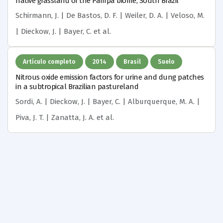
native grassland of the Pampa biome, South Brazil
Schirmann, J. | De Bastos, D. F. | Weiler, D. A. | Veloso, M.
| Dieckow, J. | Bayer, C.
et al.
Artículo completo
2014
Brasil
Suelo
Nitrous oxide emission factors for urine and dung patches
in a subtropical Brazilian pastureland
Sordi, A. | Dieckow, J. | Bayer, C. | Alburquerque, M. A. |
Piva, J. T. | Zanatta, J. A.
et al.