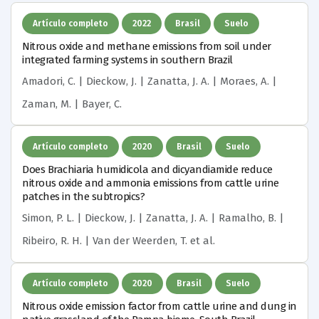
Artículo completo
2022
Brasil
Suelo
Nitrous oxide and methane emissions from soil under
integrated farming systems in southern Brazil
Amadori, C. | Dieckow, J. | Zanatta, J. A. | Moraes, A. |
Zaman, M. | Bayer, C.
Artículo completo
2020
Brasil
Suelo
Does Brachiaria humidicola and dicyandiamide reduce
nitrous oxide and ammonia emissions from cattle urine
patches in the subtropics?
Simon, P. L. | Dieckow, J. | Zanatta, J. A. | Ramalho, B. |
Ribeiro, R. H. | Van der Weerden, T.
et al.
Artículo completo
2020
Brasil
Suelo
Nitrous oxide emission factor from cattle urine and dung in