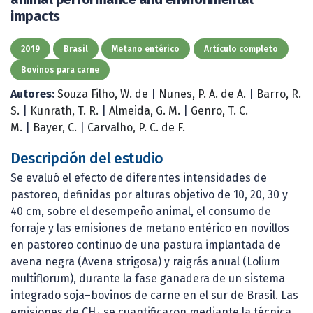
impacts
2019
Brasil
Metano entérico
Artículo completo
Bovinos para carne
Autores:
Souza Filho, W. de
|
Nunes, P. A. de A.
|
Barro, R.
S.
|
Kunrath, T. R.
|
Almeida, G. M.
|
Genro, T. C.
M.
|
Bayer, C.
|
Carvalho, P. C. de F.
Descripción del estudio
Se evaluó el efecto de diferentes intensidades de
pastoreo, definidas por alturas objetivo de 10, 20, 30 y
40 cm, sobre el desempeño animal, el consumo de
forraje y las emisiones de metano entérico en novillos
en pastoreo continuo de una pastura implantada de
avena negra (Avena strigosa) y raigrás anual (Lolium
multiflorum), durante la fase ganadera de un sistema
integrado soja–bovinos de carne en el sur de Brasil. Las
emisiones de CH₄ se cuantificaron mediante la técnica