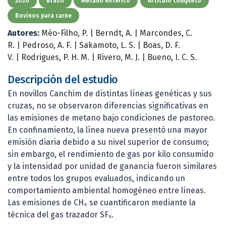
2020
Brasil
Metano entérico
Artículo completo
Bovinos para carne
Autores:
Méo-Filho, P.
|
Berndt, A.
|
Marcondes, C.
R.
|
Pedroso, A. F.
|
Sakamoto, L. S.
|
Boas, D. F.
V.
|
Rodrigues, P. H. M.
|
Rivero, M. J.
|
Bueno, I. C. S.
Descripción del estudio
En novillos Canchim de distintas líneas genéticas y sus
cruzas, no se observaron diferencias significativas en
las emisiones de metano bajo condiciones de pastoreo.
En confinamiento, la línea nueva presentó una mayor
emisión diaria debido a su nivel superior de consumo;
sin embargo, el rendimiento de gas por kilo consumido
y la intensidad por unidad de ganancia fueron similares
entre todos los grupos evaluados, indicando un
comportamiento ambiental homogéneo entre líneas.
Las emisiones de CH₄ se cuantificaron mediante la
técnica del gas trazador SF₆.