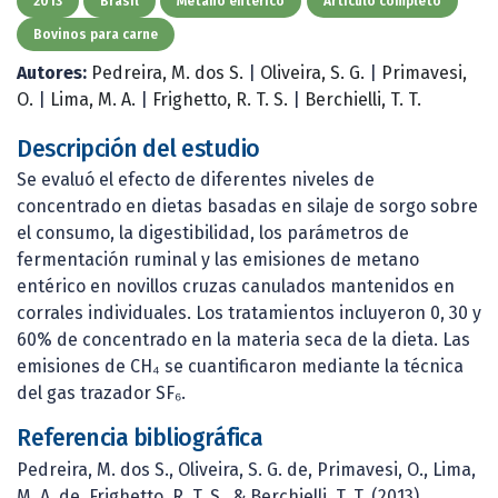
2013
Brasil
Metano entérico
Artículo completo
Bovinos para carne
Autores:
Pedreira, M. dos S.
|
Oliveira, S. G.
|
Primavesi,
O.
|
Lima, M. A.
|
Frighetto, R. T. S.
|
Berchielli, T. T.
Descripción del estudio
Se evaluó el efecto de diferentes niveles de
concentrado en dietas basadas en silaje de sorgo sobre
el consumo, la digestibilidad, los parámetros de
fermentación ruminal y las emisiones de metano
entérico en novillos cruzas canulados mantenidos en
corrales individuales. Los tratamientos incluyeron 0, 30 y
60% de concentrado en la materia seca de la dieta. Las
emisiones de CH₄ se cuantificaron mediante la técnica
del gas trazador SF₆.
Referencia bibliográfica
Pedreira, M. dos S., Oliveira, S. G. de, Primavesi, O., Lima,
M. A. de, Frighetto, R. T. S., & Berchielli, T. T. (2013).