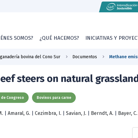
IÉNES SOMOS?
¿QUÉ HACEMOS?
INICIATIVAS Y PROYE
 ganadería bovina del Cono Sur
Documentos
Methane emiss
ef steers on natural grassland
 de Congreso
Bovinos para carne
M.
|
Amaral, G.
|
Cezimbra, I.
|
Savian, J.
|
Berndt, A.
|
Bayer, C.