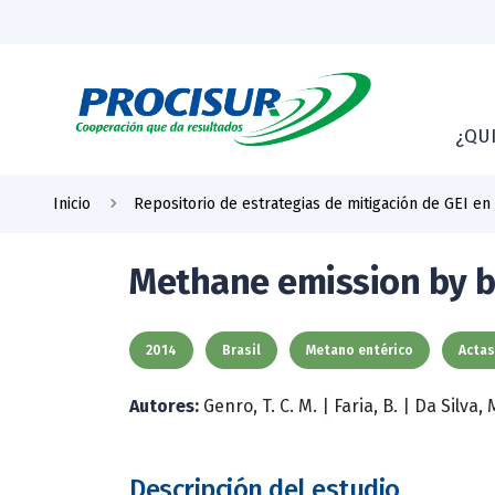
¿QU
Inicio
Repositorio de estrategias de mitigación de GEI en
Methane emission by be
2014
Brasil
Metano entérico
Actas
Autores:
Genro, T. C. M.
|
Faria, B.
|
Da Silva, 
Descripción del estudio