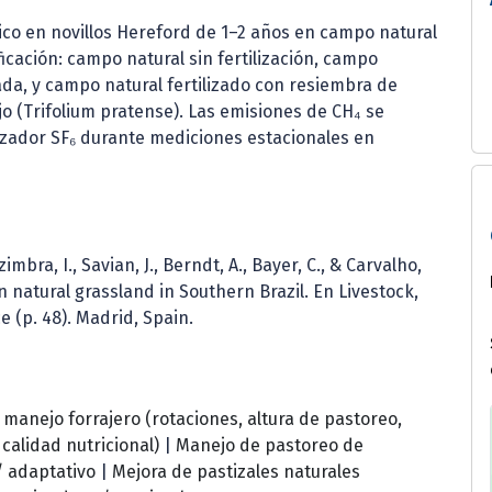
co en novillos Hereford de 1–2 años en campo natural
ificación: campo natural sin fertilización, campo
ada, y campo natural fertilizado con resiembra de
ojo (Trifolium pratense). Las emisiones de CH₄ se
razador SF₆ durante mediciones estacionales en
ezimbra, I., Savian, J., Berndt, A., Bayer, C., & Carvalho,
 natural grassland in Southern Brazil. En Livestock,
 (p. 48). Madrid, Spain.
 manejo forrajero (rotaciones, altura de pastoreo,
 calidad nutricional)
|
Manejo de pastoreo de
/ adaptativo
|
Mejora de pastizales naturales