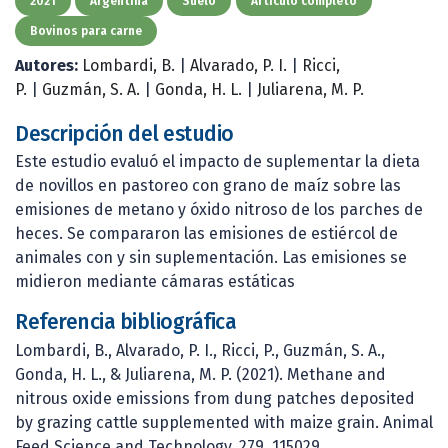
2021
Argentina
Suelo
Artículo completo
Bovinos para carne
Autores:
Lombardi, B.
|
Alvarado, P. I.
|
Ricci,
P.
|
Guzmán, S. A.
|
Gonda, H. L.
|
Juliarena, M. P.
Descripción del estudio
Este estudio evaluó el impacto de suplementar la dieta
de novillos en pastoreo con grano de maíz sobre las
emisiones de metano y óxido nitroso de los parches de
heces. Se compararon las emisiones de estiércol de
animales con y sin suplementación. Las emisiones se
midieron mediante cámaras estáticas
Referencia bibliográfica
Lombardi, B., Alvarado, P. I., Ricci, P., Guzmán, S. A.,
Gonda, H. L., & Juliarena, M. P. (2021). Methane and
nitrous oxide emissions from dung patches deposited
by grazing cattle supplemented with maize grain. Animal
Feed Science and Technology, 279, 115029.