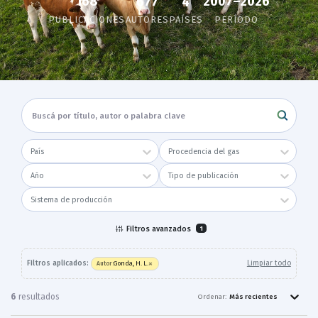
168
2007–2026
677
4
PUBLICACIONES
AUTORES
PAÍSES
PERÍODO
País
Procedencia del gas
Año
Tipo de publicación
Sistema de producción
Filtros avanzados
1
×
Filtros aplicados:
Limpiar todo
Gonda, H. L.
Autor
:
6
resultado
s
Ordenar:
Más recientes