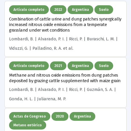
Artículo completo
2022
Argentina
Suelo
Combination of cattle urine and dung patches synergically
increased nitrous oxide emissions from a temperate
grassland under wet conditions
Lombardi, B. | Alvarado, P. I. | Ricci, P. | Buraschi, L. M. |
Viduzzi, G. | Palladino, R. A.
et al.
Artículo completo
2021
Argentina
Suelo
Methane and nitrous oxide emissions from dung patches
deposited by grazing cattle supplemented with maize grain
Lombardi, B. | Alvarado, P. I. | Ricci, P. | Guzmán, S. A. |
Gonda, H. L. | Juliarena, M. P.
Actas de Congreso
2020
Argentina
Metano entérico