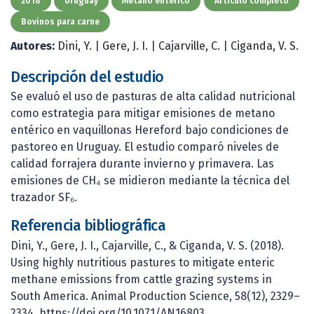
2018
Uruguay
Metano entérico
Artículo completo
Bovinos para carne
Autores:
Dini, Y.
|
Gere, J. I.
|
Cajarville, C.
|
Ciganda, V. S.
Descripción del estudio
Se evaluó el uso de pasturas de alta calidad nutricional
como estrategia para mitigar emisiones de metano
entérico en vaquillonas Hereford bajo condiciones de
pastoreo en Uruguay. El estudio comparó niveles de
calidad forrajera durante invierno y primavera. Las
emisiones de CH₄ se midieron mediante la técnica del
trazador SF₆.
Referencia bibliográfica
Dini, Y., Gere, J. I., Cajarville, C., & Ciganda, V. S. (2018).
Using highly nutritious pastures to mitigate enteric
methane emissions from cattle grazing systems in
South America. Animal Production Science, 58(12), 2329–
2334. https://doi.org/10.1071/AN16803