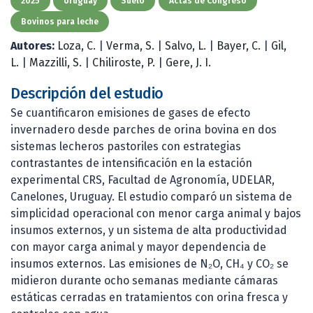
2025
Uruguay
Suelo
Actas de Congreso
Bovinos para leche
Autores:
Loza, C.
|
Verma, S.
|
Salvo, L.
|
Bayer, C.
|
Gil,
L.
|
Mazzilli, S.
|
Chiliroste, P.
|
Gere, J. I.
Descripción del estudio
Se cuantificaron emisiones de gases de efecto
invernadero desde parches de orina bovina en dos
sistemas lecheros pastoriles con estrategias
contrastantes de intensificación en la estación
experimental CRS, Facultad de Agronomía, UDELAR,
Canelones, Uruguay. El estudio comparó un sistema de
simplicidad operacional con menor carga animal y bajos
insumos externos, y un sistema de alta productividad
con mayor carga animal y mayor dependencia de
insumos externos. Las emisiones de N₂O, CH₄ y CO₂ se
midieron durante ocho semanas mediante cámaras
estáticas cerradas en tratamientos con orina fresca y