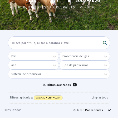
168
2007–2026
677
4
PUBLICACIONES
AUTORES
PAÍSES
PERÍODO
País
Procedencia del gas
Año
Tipo de publicación
Sistema de producción
Filtros avanzados
1
×
Filtros aplicados:
Limpiar todo
N2O + CH4 + CO2
Gas
:
3
resultado
s
Ordenar:
Más recientes