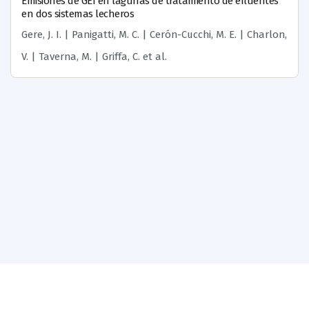
Emisiones de GEI en lagunas de tratamiento de efluentes
en dos sistemas lecheros
Gere, J. I. | Panigatti, M. C. | Cerón-Cucchi, M. E. | Charlon,
V. | Taverna, M. | Griffa, C.
et al.