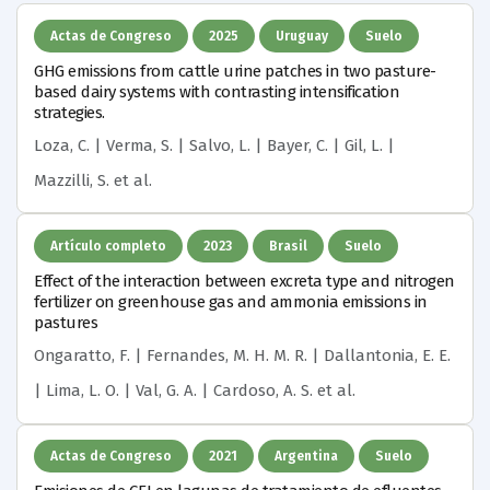
Actas de Congreso
2025
Uruguay
Suelo
GHG emissions from cattle urine patches in two pasture-
based dairy systems with contrasting intensification
strategies.
Loza, C. | Verma, S. | Salvo, L. | Bayer, C. | Gil, L. |
Mazzilli, S.
et al.
Artículo completo
2023
Brasil
Suelo
Effect of the interaction between excreta type and nitrogen
fertilizer on greenhouse gas and ammonia emissions in
pastures
Ongaratto, F. | Fernandes, M. H. M. R. | Dallantonia, E. E.
| Lima, L. O. | Val, G. A. | Cardoso, A. S.
et al.
Actas de Congreso
2021
Argentina
Suelo