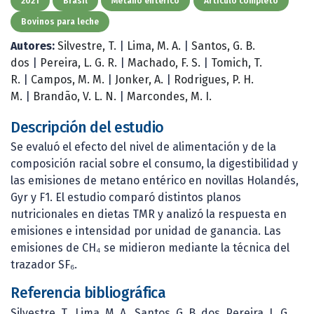
2021
Brasil
Metano entérico
Artículo completo
Bovinos para leche
Autores:
Silvestre, T.
|
Lima, M. A.
|
Santos, G. B.
dos
|
Pereira, L. G. R.
|
Machado, F. S.
|
Tomich, T.
R.
|
Campos, M. M.
|
Jonker, A.
|
Rodrigues, P. H.
M.
|
Brandão, V. L. N.
|
Marcondes, M. I.
Descripción del estudio
Se evaluó el efecto del nivel de alimentación y de la
composición racial sobre el consumo, la digestibilidad y
las emisiones de metano entérico en novillas Holandés,
Gyr y F1. El estudio comparó distintos planos
nutricionales en dietas TMR y analizó la respuesta en
emisiones e intensidad por unidad de ganancia. Las
emisiones de CH₄ se midieron mediante la técnica del
trazador SF₆.
Referencia bibliográfica
Silvestre, T., Lima, M. A., Santos, G. B. dos, Pereira, L. G.