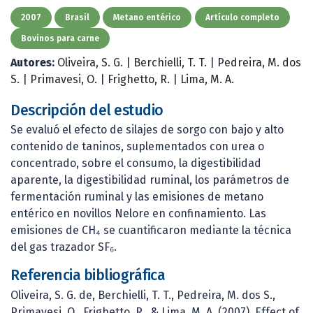
2007
Brasil
Metano entérico
Artículo completo
Bovinos para carne
Autores:
Oliveira, S. G.
|
Berchielli, T. T.
|
Pedreira, M. dos
S.
|
Primavesi, O.
|
Frighetto, R.
|
Lima, M. A.
Descripción del estudio
Se evaluó el efecto de silajes de sorgo con bajo y alto
contenido de taninos, suplementados con urea o
concentrado, sobre el consumo, la digestibilidad
aparente, la digestibilidad ruminal, los parámetros de
fermentación ruminal y las emisiones de metano
entérico en novillos Nelore en confinamiento. Las
emisiones de CH₄ se cuantificaron mediante la técnica
del gas trazador SF₆.
Referencia bibliográfica
Oliveira, S. G. de, Berchielli, T. T., Pedreira, M. dos S.,
Primavesi, O., Frighetto, R., & Lima, M. A. (2007). Effect of