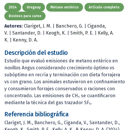
2024
Uruguay
Metano entérico
Artículo completo
Bovinos para carne
Autores:
Clariget, J. M.
|
Banchero, G.
|
Ciganda,
V.
|
Santander, D.
|
Keogh, K.
|
Smith, P. E.
|
Kelly, A.
K.
|
Kenny, D. A.
Descripción del estudio
Estudio que evaluó emisiones de metano entérico en
novillos Angus considerando crecimiento óptimo vs
subóptimo en recría y terminación con dieta forrajera
vs con grano. Los animales estuvieron en confinamiento
y consumieron forrajes conservados o raciones con
concentrado. Las emisiones de CH₄ se cuantificaron
mediante la técnica del gas trazador SF₆.
Referencia bibliográfica
Clariget, J. M., Banchero, G., Ciganda, V., Santander, D.,
Keogh, K., Smith, P. E., Kelly, A. K., & Kenny, D. A. (2024).