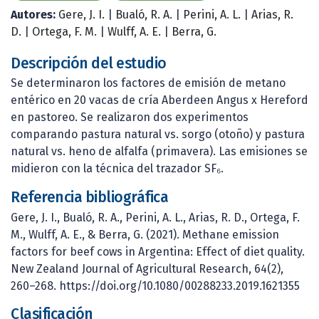
Autores:
Gere, J. I.
|
Bualó, R. A.
|
Perini, A. L.
|
Arias, R.
D.
|
Ortega, F. M.
|
Wulff, A. E.
|
Berra, G.
Descripción del estudio
Se determinaron los factores de emisión de metano
entérico en 20 vacas de cría Aberdeen Angus x Hereford
en pastoreo. Se realizaron dos experimentos
comparando pastura natural vs. sorgo (otoño) y pastura
natural vs. heno de alfalfa (primavera). Las emisiones se
midieron con la técnica del trazador SF₆.
Referencia bibliográfica
Gere, J. I., Bualó, R. A., Perini, A. L., Arias, R. D., Ortega, F.
M., Wulff, A. E., & Berra, G. (2021). Methane emission
factors for beef cows in Argentina: Effect of diet quality.
New Zealand Journal of Agricultural Research, 64(2),
260–268. https://doi.org/10.1080/00288233.2019.1621355
Clasificación