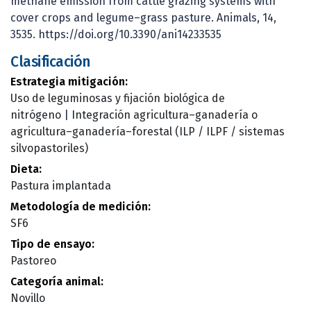
methane emission from cattle grazing systems with
cover crops and legume–grass pasture. Animals, 14,
3535. https://doi.org/10.3390/ani14233535
Clasificación
Estrategia mitigación:
Uso de leguminosas y fijación biológica de
nitrógeno
|
Integración agricultura–ganadería o
agricultura–ganadería–forestal (ILP / ILPF / sistemas
silvopastoriles)
Dieta:
Pastura implantada
Metodología de medición:
SF6
Tipo de ensayo:
Pastoreo
Categoría animal:
Novillo