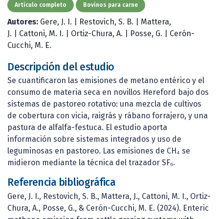
Artículo completo
Bovinos para carne
Autores:
Gere, J. I.
|
Restovich, S. B.
|
Mattera,
J.
|
Cattoni, M. I.
|
Ortiz-Chura, A.
|
Posse, G.
|
Cerón-
Cucchi, M. E.
Descripción del estudio
Se cuantificaron las emisiones de metano entérico y el
consumo de materia seca en novillos Hereford bajo dos
sistemas de pastoreo rotativo: una mezcla de cultivos
de cobertura con vicia, raigrás y rábano forrajero, y una
pastura de alfalfa-festuca. El estudio aporta
información sobre sistemas integrados y uso de
leguminosas en pastoreo. Las emisiones de CH₄ se
midieron mediante la técnica del trazador SF₆.
Referencia bibliográfica
Gere, J. I., Restovich, S. B., Mattera, J., Cattoni, M. I., Ortiz-
Chura, A., Posse, G., & Cerón-Cucchi, M. E. (2024). Enteric