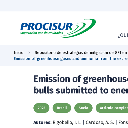
¿QU
Inicio
Repositorio de estrategias de mitigación de GEI en
Emission of greenhouse gases and ammonia from the excret
Emission of greenhous
bulls submitted to en
2023
Brasil
Suelo
Artículo comple
Autores:
Rigobello, I. L.
|
Cardoso, A. S.
|
Fons