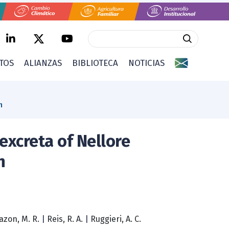
CTOS
ALIANZAS
BIBLIOTECA
NOTICIAS
n
xcreta of Nellore
n
azon, M. R.
|
Reis, R. A.
|
Ruggieri, A. C.