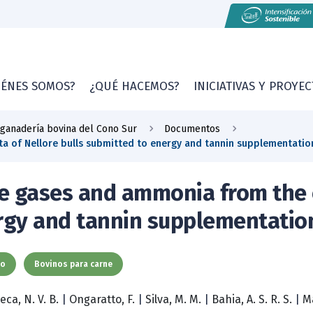
IÉNES SOMOS?
¿QUÉ HACEMOS?
INICIATIVAS Y PROYE
 ganadería bovina del Cono Sur
Documentos
a of Nellore bulls submitted to energy and tannin supplementatio
e gases and ammonia from the e
ergy and tannin supplementatio
to
Bovinos para carne
eca, N. V. B.
|
Ongaratto, F.
|
Silva, M. M.
|
Bahia, A. S. R. S.
|
M