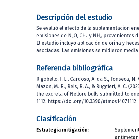
Descripción del estudio
Se evaluó el efecto de la suplementación ene
emisiones de N₂O, CH₄ y NH₃ provenientes de 
El estudio incluyó aplicación de orina y hece
asociadas. Las emisiones se midieron media
Referencia bibliográfica
Rigobello, I. L., Cardoso, A. da S., Fonseca, N. V
Mazon, M. R., Reis, R. A., & Ruggieri, A. C. 
the excreta of Nellore bulls submitted to e
1112. https://doi.org/10.3390/atmos14071112
Clasificación
Estrategia mitigación:
Suplementa
antimetan