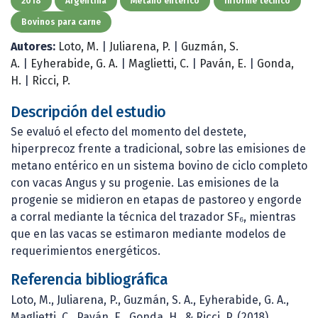
2018
Argentina
Metano entérico
Informe técnico
Bovinos para carne
Autores:
Loto, M.
|
Juliarena, P.
|
Guzmán, S.
A.
|
Eyherabide, G. A.
|
Maglietti, C.
|
Paván, E.
|
Gonda,
H.
|
Ricci, P.
Descripción del estudio
Se evaluó el efecto del momento del destete,
hiperprecoz frente a tradicional, sobre las emisiones de
metano entérico en un sistema bovino de ciclo completo
con vacas Angus y su progenie. Las emisiones de la
progenie se midieron en etapas de pastoreo y engorde
a corral mediante la técnica del trazador SF₆, mientras
que en las vacas se estimaron mediante modelos de
requerimientos energéticos.
Referencia bibliográfica
Loto, M., Juliarena, P., Guzmán, S. A., Eyherabide, G. A.,
Maglietti, C., Paván, E., Gonda, H., & Ricci, P. (2018).