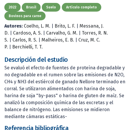
2022
Brasil
Suelo
Artículo completo
Bovinos para carne
Autores:
Coelho, L. M.
|
Brito, L. F.
|
Messana, J.
D.
|
Cardoso, A. S.
|
Carvalho, G. M.
|
Torres, R. N.
S.
|
Carlos, R. S.
|
Malheiros, E. B.
|
Cruz, M. C.
P.
|
Berchielli, T. T.
Descripción del estudio
Se evaluó el efecto de fuentes de proteína degradable y
no degradable en el rumen sobre las emisiones de N2O,
CH4 y NH3 del estiércol de ganado Nellore terminado en
corral. Se utilizaron alimentados con harina de soja,
harina de soja "by-pass" o harina de gluten de maíz. Se
analizó la composición química de las excretas y el
balance de nitrógeno. Las emisiones se midieron
mediante cámaras estáticas-
Referencia bibliográfica