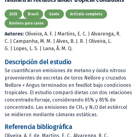
2025
Brasil
Suelo
Artículo completo
Bovinos para carne
Autores:
Oliveira, A. F.
|
Martins, E. C.
|
Alvarenga, R.
C.
|
Campanha, M. M.
|
Alves, B. J. R.
|
Oliveira, L.
G.
|
Lopes, L. S.
|
Lana, Â. M. Q.
Descripción del estudio
Se cuantificaron emisiones de metano y óxido nitroso
provenientes de excretas de toros Nellore y cruzados
Nellore × Angus terminados en feedlot bajo condiciones
tropicales. El estudio comparó dietas con dos relaciones
concentrado:forraje, considerando 65% y 85% de
concentrado. Las emisiones de CH₄ y N₂O del estiércol
se midieron mediante cámaras estáticas.
Referencia bibliográfica
Oliveira, A. F. de, Martins, E. C., Alvarenga, R. C.,