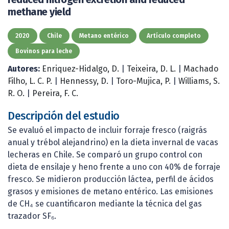
methane yield
2020
Chile
Metano entérico
Artículo completo
Bovinos para leche
Autores:
Enriquez-Hidalgo, D.
|
Teixeira, D. L.
|
Machado
Filho, L. C. P.
|
Hennessy, D.
|
Toro-Mujica, P.
|
Williams, S.
R. O.
|
Pereira, F. C.
Descripción del estudio
Se evaluó el impacto de incluir forraje fresco (raigrás
anual y trébol alejandrino) en la dieta invernal de vacas
lecheras en Chile. Se comparó un grupo control con
dieta de ensilaje y heno frente a uno con 40% de forraje
fresco. Se midieron producción láctea, perfil de ácidos
grasos y emisiones de metano entérico. Las emisiones
de CH₄ se cuantificaron mediante la técnica del gas
trazador SF₆.