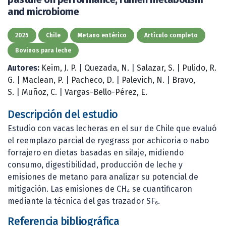
and microbiome
2025
Chile
Metano entérico
Artículo completo
Bovinos para leche
Autores:
Keim, J. P.
|
Quezada, N.
|
Salazar, S.
|
Pulido, R.
G.
|
Maclean, P.
|
Pacheco, D.
|
Palevich, N.
|
Bravo,
S.
|
Muñoz, C.
|
Vargas-Bello-Pérez, E.
Descripción del estudio
Estudio con vacas lecheras en el sur de Chile que evaluó
el reemplazo parcial de ryegrass por achicoria o nabo
forrajero en dietas basadas en silaje, midiendo
consumo, digestibilidad, producción de leche y
emisiones de metano para analizar su potencial de
mitigación. Las emisiones de CH₄ se cuantificaron
mediante la técnica del gas trazador SF₆.
Referencia bibliográfica