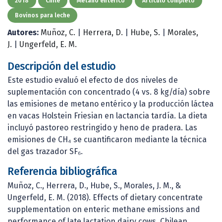
2018
Chile
Metano entérico
Artículo completo
Bovinos para leche
Autores:
Muñoz, C.
|
Herrera, D.
|
Hube, S.
|
Morales,
J.
|
Ungerfeld, E. M.
Descripción del estudio
Este estudio evaluó el efecto de dos niveles de
suplementación con concentrado (4 vs. 8 kg/día) sobre
las emisiones de metano entérico y la producción láctea
en vacas Holstein Friesian en lactancia tardía. La dieta
incluyó pastoreo restringido y heno de pradera. Las
emisiones de CH₄ se cuantificaron mediante la técnica
del gas trazador SF₆.
Referencia bibliográfica
Muñoz, C., Herrera, D., Hube, S., Morales, J. M., &
Ungerfeld, E. M. (2018). Effects of dietary concentrate
supplementation on enteric methane emissions and
performance of late lactation dairy cows. Chilean