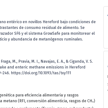
ano entérico en novillos Hereford bajo condiciones de
trastantes de consumo residual de alimento. Se
razador SF6 y el sistema GrowSafe para monitorear el
ticio y abundancia de metanógenos ruminales.
., Fraga, M., Pravia, M. I., Navajas, E. A., & Ciganda, V. S.
ntake and enteric methane emissions in Hereford
9–246. https://doi.org/10.1093/tas/txy111
genética para eficiencia alimentaria y rasgos
a metano (RFI, conversión alimenticia, rasgos de CH₄)