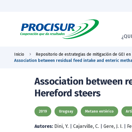
¿QU
Inicio
Repositorio de estrategias de mitigación de GEI en
Association between residual feed intake and enteric meth
Association between re
Hereford steers
2019
Uruguay
Metano entérico
Art
Autores:
Dini, Y.
|
Cajarville, C.
|
Gere, J. I.
|
Fe