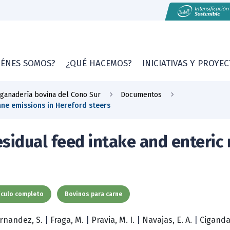
IÉNES SOMOS?
¿QUÉ HACEMOS?
INICIATIVAS Y PROYE
 ganadería bovina del Cono Sur
Documentos
ane emissions in Hereford steers
sidual feed intake and enteric
ículo completo
Bovinos para carne
rnandez, S.
|
Fraga, M.
|
Pravia, M. I.
|
Navajas, E. A.
|
Ciganda,