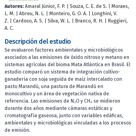
Autores:
Amaral Júnior, F. P.
|
Souza, C. E. de S.
|
Moraes,
L. M.
|
Abreu, N. L.
|
Monteiro, G. O. A.
|
Longhini, V.
Z.
|
Cardoso, A. S.
|
Silva, W. L.
|
Branco, R. H.
|
Ruggieri,
A. C.
Descripción del estudio
Se evaluaron factores ambientales y microbiológicos
asociados a las emisiones de óxido nitroso y metano en
sistemas agrícolas del bioma Mata Atlántica en Brasil. El
estudio comparó un sistema de integración cultivo-
ganadería con soja seguida de maíz intercalado con
pasto Marandú, una pastura de Marandú en
monocultivo y un área de vegetación nativa de
referencia. Las emisiones de N₂O y CH₄ se midieron
durante dos años mediante cámaras estáticas y
cromatografía gaseosa, junto con variables edáficas,
ambientales y microbiológicas vinculadas a los procesos
de emisión.