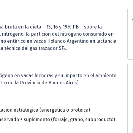
na bruta en la dieta —13, 16 y 19% PB— sobre la
el nitrógeno, la partición del nitrógeno consumido en
ano entérico en vacas Holando Argentino en lactancia.
 técnica del gas trazador SF₆.
nitrógeno en vacas lecheras y su impacto en el ambiente.
ntro de la Provincia de Buenos Aires]
ción estratégica (energética o proteica)
nservado + suplemento (forraje, grano, subproducto)