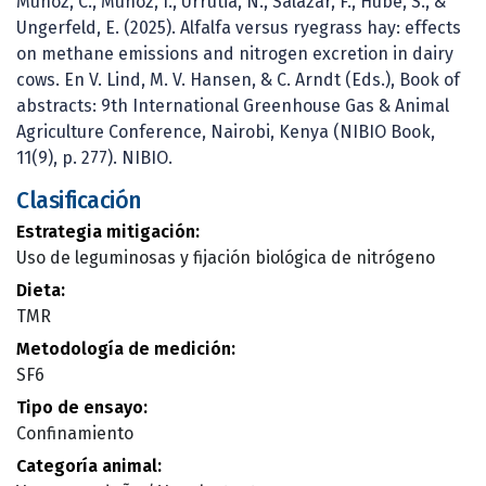
Muñoz, C., Muñoz, I., Urrutia, N., Salazar, F., Hube, S., &
Ungerfeld, E. (2025). Alfalfa versus ryegrass hay: effects
on methane emissions and nitrogen excretion in dairy
cows. En V. Lind, M. V. Hansen, & C. Arndt (Eds.), Book of
abstracts: 9th International Greenhouse Gas & Animal
Agriculture Conference, Nairobi, Kenya (NIBIO Book,
11(9), p. 277). NIBIO.
Clasificación
Estrategia mitigación:
Uso de leguminosas y fijación biológica de nitrógeno
Dieta:
TMR
Metodología de medición:
SF6
Tipo de ensayo:
Confinamiento
Categoría animal: