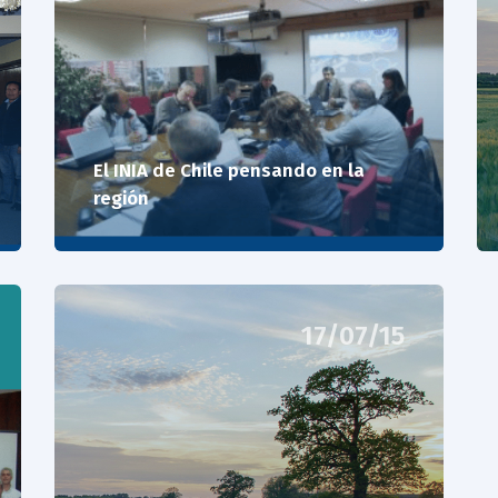
El INIA de Chile pensando en la
región
17/07/15