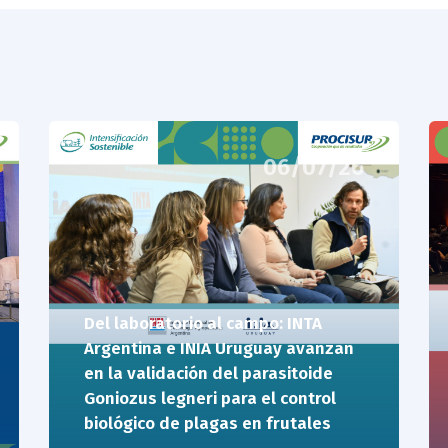
06/07/26
Del laboratorio al campo: INTA
Argentina e INIA Uruguay avanzan
en la validación del parasitoide
Goniozus legneri para el control
biológico de plagas en frutales